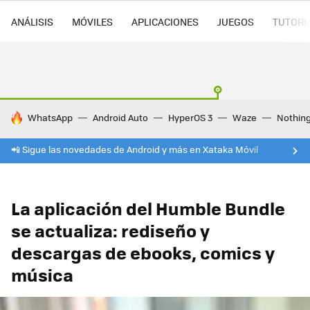
ANÁLISIS
MÓVILES
APLICACIONES
JUEGOS
TUTORI
HOY SE HABLA DE
WhatsApp
Android Auto
HyperOS 3
Waze
Nothin
📲 Sigue las novedades de Android y más en Xataka Móvil
La aplicación del Humble Bundle
se actualiza: rediseño y
descargas de ebooks, comics y
música