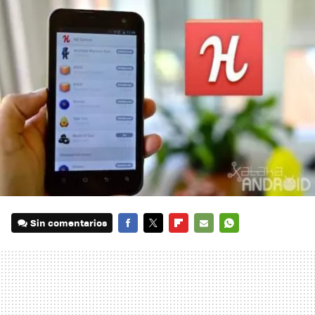
Sin comentarios
FACEBOOK
TWITTER
FLIPBOARD
E-
WHATSAPP
MAIL