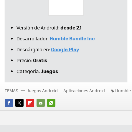
desde 2.1
Versión de Android:
Humble Bundle Inc
Desarrollador:
Google Play
Descárgalo en:
Gratis
Precio:
Juegos
Categoría:
TEMAS
Juegos Android
Aplicaciones Android
Humble 
FACEBOOK
TWITTER
FLIPBOARD
E-
WHATSAPP
MAIL