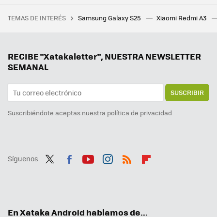
Así puedes exprimir tu Samsung Galaxy para jugar. Esta es la herramienta definitiva para gaming y todo lo que puede hacer
TEMAS DE INTERÉS
Samsung Galaxy S25
Xiaomi Redmi A3
Ni lentejuelas ni corbata: estos jerséis frikis son lo mejor para no pasar desapercibido esta Navidad
WhatsApp tiene dos nuevos iconos que no debemos perder de vista. Así son y esto es lo que significan
Google Chrome es el doble de rápido en los móviles Android y ni nos habíamos dado cuenta: así lo ha logrado Google
RECIBE "Xatakaletter", NUESTRA NEWSLETTER
SEMANAL
SUSCRIBIR
Suscribiéndote aceptas nuestra
política de privacidad
Síguenos
Twit
Fac
You
Inst
RSS
Flip
ter
ebo
tub
agr
boa
ok
e
am
rd
En Xataka Android hablamos de...