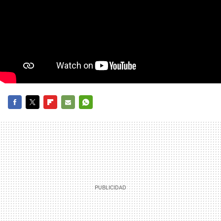
FACEBOOK
TWITTER
FLIPBOARD
E-
WHATSAPP
MAIL