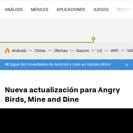
ANÁLISIS
MÓVILES
APLICACIONES
JUEGOS
TUTORI
HOY SE HABLA DE
Android
China
Ofertas
Xiaomi
LG
WiFi
Vi
📲 Sigue las novedades de Android y más en Xataka Móvil
Nueva actualización para Angry
Birds, Mine and Dine