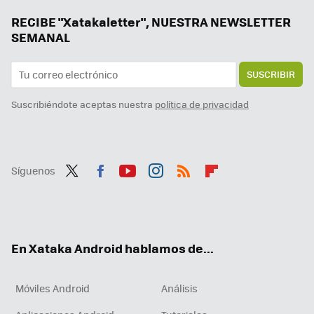
Esta es la función 'obsoleta' que Xiaomi y otros fabricantes aún incluyen en sus móviles. Hay buenos motivos para tenerla
RECIBE "Xatakaletter", NUESTRA NEWSLETTER
SEMANAL
SUSCRIBIR
Suscribiéndote aceptas nuestra
política de privacidad
Síguenos
Twit
Fac
You
Inst
RSS
Flip
ter
ebo
tub
agr
boa
ok
e
am
rd
En Xataka Android hablamos de...
Móviles Android
Análisis