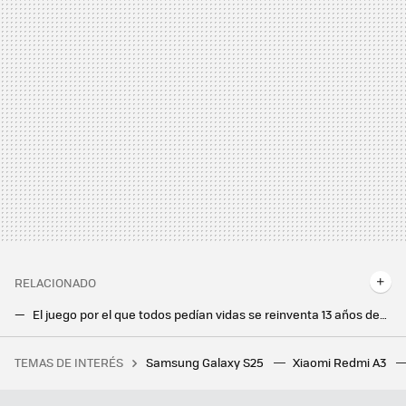
RELACIONADO
El juego por el que todos pedían vidas se reinventa 13 años después: el Candy Crush de siempre tiene nuevo disfraz
El cambio de dueño de Pokémon Go confirma mis temores: siempre acabo prefiriendo no jugar en móvil
TEMAS DE INTERÉS
Samsung Galaxy S25
Xiaomi Redmi A3
Ante el miedo de los jugadores de que GTA 6 cueste 100 euros, el jefazo de Rockstar defiende "los precios variables"
Ignorar un restablecimiento de contraseña que no has pedido es mala idea. Esto es lo que hago para quedarme tranquilo