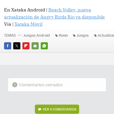
En Xataka Android |
Beach Volley, nueva
actualización de Angry Birds Rio ya disponible
Vía |
Xataka Móvil
TEMAS
Juegos Android
Rovio
Juegos
Actualiza
FACEBOOK
TWITTER
FLIPBOARD
E-
WHATSAPP
MAIL
Comentarios cerrados
VER
4 COMENTARIOS