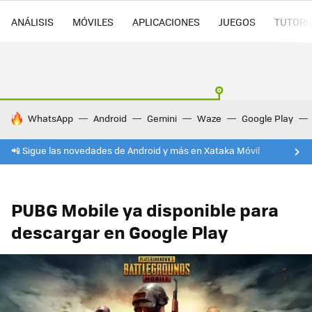
ANÁLISIS
MÓVILES
APLICACIONES
JUEGOS
TUTORI
HOY SE HABLA DE
WhatsApp
Android
Gemini
Waze
Google Play
📲 Sigue las novedades de Android y más en Xataka Móvil
PUBG Mobile ya disponible para
descargar en Google Play