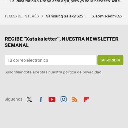
La PlayStation 5 Pro ya está aquí, pero yo no la necesito. Así es como juego a la Play desde mi móvil Android
Estos cinco juegos Android me han costado menos que una merienda. Y voy a disfrutarlos más
TEMAS DE INTERÉS
Samsung Galaxy S25
Xiaomi Redmi A3
Flexispot tiene el escritorio elevable ideal para trabajar tanto de pie como sentado, y ahora está más rebajado
La gran revolución que Google prepara con Gemini: respuestas personalizadas basadas en tu historial
Han pasado 48 años y ésta todavía es una de las mejores películas de la Segunda Guerra Mundial. Y la tienes en streaming
RECIBE "Xatakaletter", NUESTRA NEWSLETTER
SEMANAL
SUSCRIBIR
Suscribiéndote aceptas nuestra
política de privacidad
Síguenos
Twit
Fac
You
Inst
RSS
Flip
ter
ebo
tub
agr
boa
ok
e
am
rd