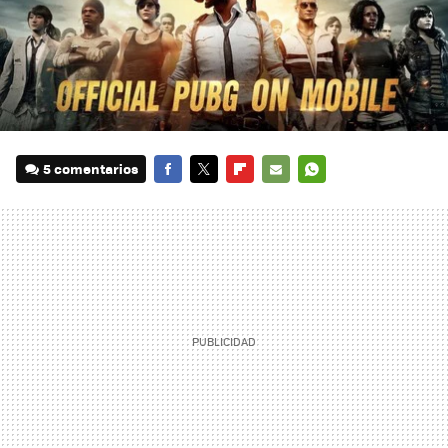
5 comentarios
FACEBOOK
TWITTER
FLIPBOARD
E-
WHATSAPP
MAIL