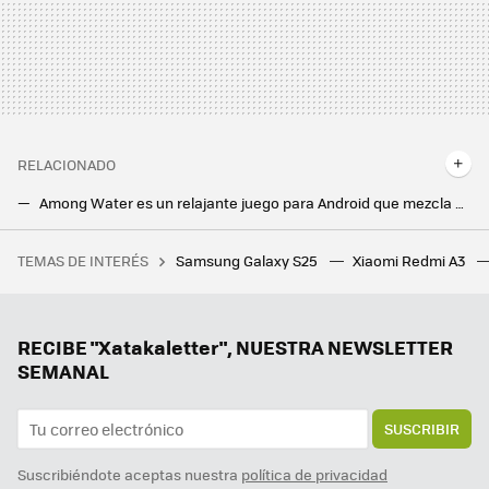
RELACIONADO
Among Water es un relajante juego para Android que mezcla pesca y gatitos: ideal para "desconectar" el cerebro
Google Play Juegos para Windows es todavía mejor: soporte de mandos de consola, resolución 4K, 'Clash of Clans' y más novedades
TEMAS DE INTERÉS
Samsung Galaxy S25
Xiaomi Redmi A3
Una jardinera ganó más de un millón de euros por el fallo de una web de juegos. Le dijeron que solo le pagarían 20.000, y ha ganado el juicio
RECIBE "Xatakaletter", NUESTRA NEWSLETTER
SEMANAL
SUSCRIBIR
Suscribiéndote aceptas nuestra
política de privacidad