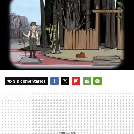
Sin comentarios
FACEBOOK
TWITTER
FLIPBOARD
E-
WHATSAPP
MAIL