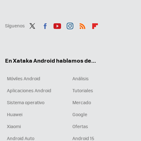
Síguenos
Twit
Fac
You
Inst
RSS
Flip
ter
ebo
tub
agr
boa
ok
e
am
rd
En Xataka Android hablamos de...
Móviles Android
Análisis
Aplicaciones Android
Tutoriales
Sistema operativo
Mercado
Huawei
Google
Xiaomi
Ofertas
Android Auto
Android 15