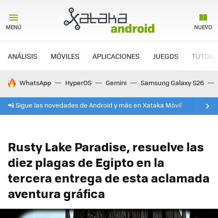
MENÚ
NUEVO
ANÁLISIS
MÓVILES
APLICACIONES
JUEGOS
TUTORI
HOY SE HABLA DE
WhatsApp
HyperOS
Gemini
Samsung Galaxy S26
📲 Sigue las novedades de Android y más en Xataka Móvil
Rusty Lake Paradise, resuelve las
diez plagas de Egipto en la
tercera entrega de esta aclamada
aventura gráfica