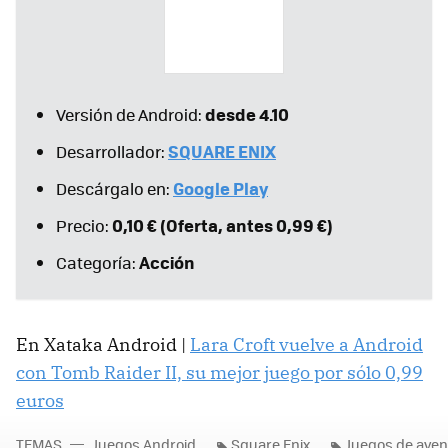
desde 4.10
Versión de Android:
SQUARE ENIX
Desarrollador:
Google Play
Descárgalo en:
0,10 € (Oferta, antes 0,99 €)
Precio:
Acción
Categoría:
En Xataka Android |
Lara Croft vuelve a Android
con Tomb Raider II, su mejor juego por sólo 0,99
euros
TEMAS
Juegos Android
Square Enix
Juegos de aven