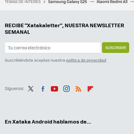
TEMAS DE INTERÉS
Samsung Galaxy S25
Xiaomi Redmi A3
Xiaomi tiene esta bestial tablet con pantalla grande y 120 Hz: perfecta para ver películas y series
RECIBE "Xatakaletter", NUESTRA NEWSLETTER
SEMANAL
SUSCRIBIR
Suscribiéndote aceptas nuestra
política de privacidad
Síguenos
Twit
Fac
You
Inst
RSS
Flip
ter
ebo
tub
agr
boa
ok
e
am
rd
En Xataka Android hablamos de...