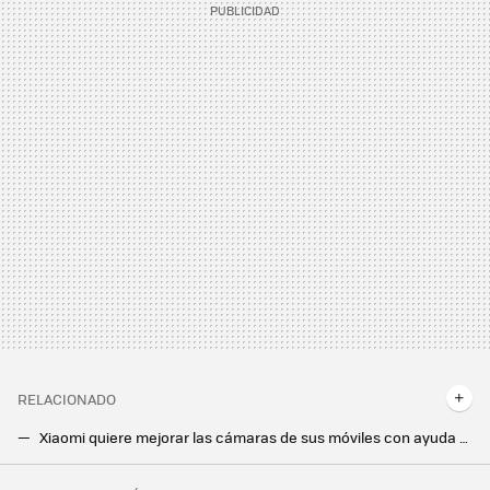
RELACIONADO
Xiaomi quiere mejorar las cámaras de sus móviles con ayuda de Leica: el Xiaomi 12 Ultra sería el primero
'Android gana la partida' y todos los móviles tendrán que venderse en Europa con USB-C desde 2024, incluido el iPhone