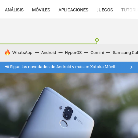
ANÁLISIS
MÓVILES
APLICACIONES
JUEGOS
TUTORI
HOY SE HABLA DE
WhatsApp
Android
HyperOS
Gemini
Samsung Gal
📲 Sigue las novedades de Android y más en Xataka Móvil