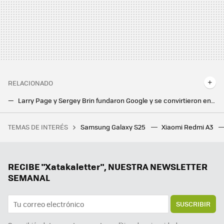
RELACIONADO
Larry Page y Sergey Brin fundaron Google y se convirtieron en multimillonarios. Ahora se dedican a coleccionar aviones
Android, Chrome y el buscador por separado. Así es como Estados Unidos quiere dividir a Google en distintas empresas
TEMAS DE INTERÉS
Samsung Galaxy S25
Xiaomi Redmi A3
Leroy Merlin te permite tener luz gratis al instante con este kit solar sin complicadas obras
El fundador de Google tiene clara "la forma perfecta de ganar la carrera de la IA": que sus ingenieros trabajen 60 horas
Los móviles plegables también pueden ser baratos: estos son los mejores que vimos en el MWC
RECIBE "Xatakaletter", NUESTRA NEWSLETTER
SEMANAL
SUSCRIBIR