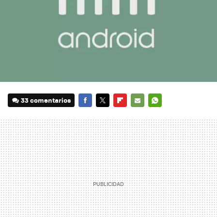
33 comentarios
FACEBOOK
TWITTER
FLIPBOARD
E-
WHATSAPP
MAIL