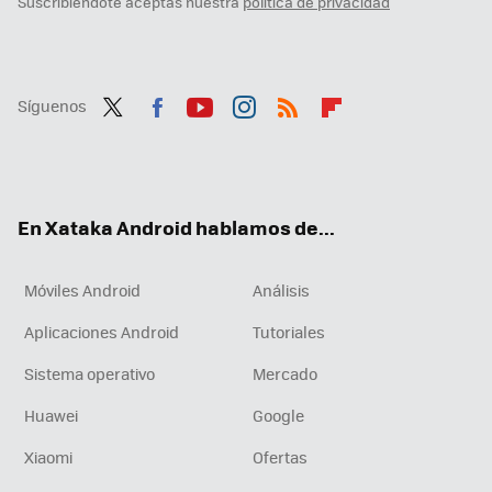
Suscribiéndote aceptas nuestra
política de privacidad
Síguenos
Twit
Fac
You
Inst
RSS
Flip
ter
ebo
tub
agr
boa
ok
e
am
rd
En Xataka Android hablamos de...
Móviles Android
Análisis
Aplicaciones Android
Tutoriales
Sistema operativo
Mercado
Huawei
Google
Xiaomi
Ofertas