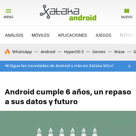
MENÚ
NUEVO
ANÁLISIS
MÓVILES
APLICACIONES
JUEGOS
TUTORI
HOY SE HABLA DE
WhatsApp
Android
HyperOS 3
Gemini
Waze
G
📲 Sigue las novedades de Android y más en Xataka Móvil
Android cumple 6 años, un repaso
a sus datos y futuro