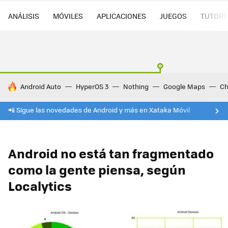
ANÁLISIS
MÓVILES
APLICACIONES
JUEGOS
TUTORI
HOY SE HABLA DE
Android Auto
HyperOS 3
Nothing
Google Maps
Ch
📲 Sigue las novedades de Android y más en Xataka Móvil
Android no está tan fragmentado
como la gente piensa, según
Localytics