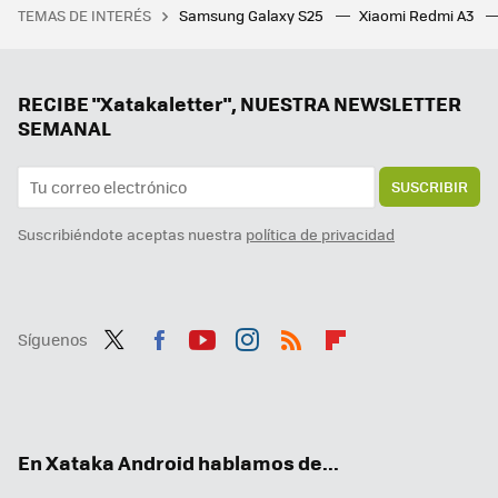
TEMAS DE INTERÉS
Samsung Galaxy S25
Xiaomi Redmi A3
La Bruja de Path of Exile 2 ha cumplido absolutamente todos mis sueños nigrománticos. Diablo IV estuvo bien, pero esto es otro nivel
Xiaomi ahora tiene dos coches eléctricos, apenas un año después del primero. Así es el nuevo Xiaomi YU7
Gemini ganará nuevas habilidades para convertirse en un asistente todopoderoso. Solo le hará falta la actualización a Android 16
RECIBE "Xatakaletter", NUESTRA NEWSLETTER
SEMANAL
SUSCRIBIR
Suscribiéndote aceptas nuestra
política de privacidad
Síguenos
Twit
Fac
You
Inst
RSS
Flip
ter
ebo
tub
agr
boa
ok
e
am
rd
En Xataka Android hablamos de...