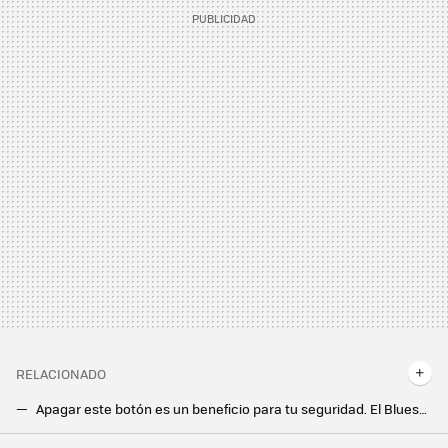
RELACIONADO
Apagar este botón es un beneficio para tu seguridad. El Bluesnarfing es el mayor enemigo del Bluetooth
El primer sensor de 200 megapíxeles para teleobjetivos es de Samsung: así son los nuevos ISOCELL para las cámaras de los Galaxy