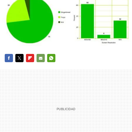
FACEBOOK
TWITTER
FLIPBOARD
E-
WHATSAPP
MAIL