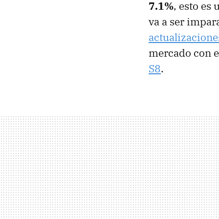
7.1%
, esto es
va a ser impar
actualizacione
mercado con es
S8
.