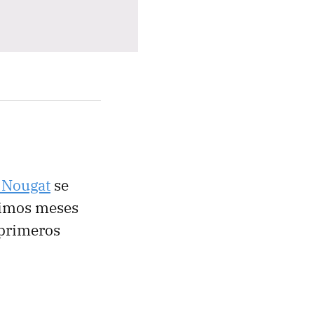
 Nougat
se
ltimos meses
 primeros