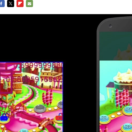
FACEBOOK
TWITTER
FLIPBOARD
E-
MAIL