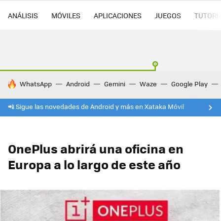
ANÁLISIS
MÓVILES
APLICACIONES
JUEGOS
TUTORI
HOY SE HABLA DE
WhatsApp
Android
Gemini
Waze
Google Play
📲 Sigue las novedades de Android y más en Xataka Móvil
OnePlus abrirá una oficina en
Europa a lo largo de este año