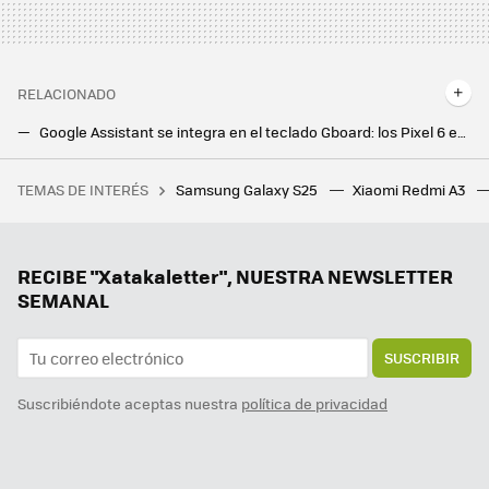
RELACIONADO
Google Assistant se integra en el teclado Gboard: los Pixel 6 estrenarán dictado por voz con el asistente
Descubre si un Android fue modificado con Auditor, una app que analiza la integridad del sistema
TEMAS DE INTERÉS
Samsung Galaxy S25
Xiaomi Redmi A3
Hay una lucha por el espacio rural entre los paneles solares y los olivares. Unos investigadores creen tener la solución
RECIBE "Xatakaletter", NUESTRA NEWSLETTER
SEMANAL
SUSCRIBIR
Suscribiéndote aceptas nuestra
política de privacidad