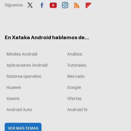
Síguenos
Twit
Fac
You
Inst
RSS
Flip
ter
ebo
tub
agr
boa
ok
e
am
rd
En Xataka Android hablamos de...
Móviles Android
Análisis
Aplicaciones Android
Tutoriales
Sistema operativo
Mercado
Huawei
Google
Xiaomi
Ofertas
Android Auto
Android 15
VER MÁS TEMAS