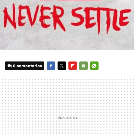
9 comentarios
FACEBOOK
TWITTER
FLIPBOARD
E-
WHATSAPP
MAIL