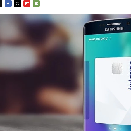
FACEBOOK
TWITTER
FLIPBOARD
E-
MAIL