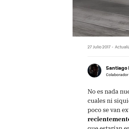
27 Julio 2017
Actualiz
Santiago
Colaborador
No es nada nue
cuales ni siqu
poco se van e
recientement
que estarían e