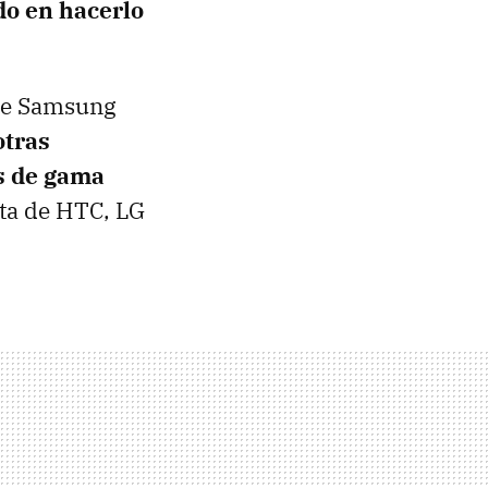
do en hacerlo
 de Samsung
otras
s de gama
lta de HTC, LG