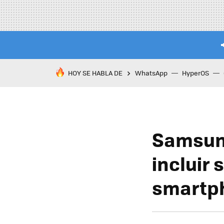
HOY SE HABLA DE
WhatsApp
HyperOS
Samsung
incluir
smartph