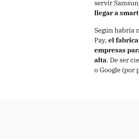
servir Samsung
llegar a smar
Según habría 
Pay,
el fabric
empresas par
alta
. De ser c
o Google (por 