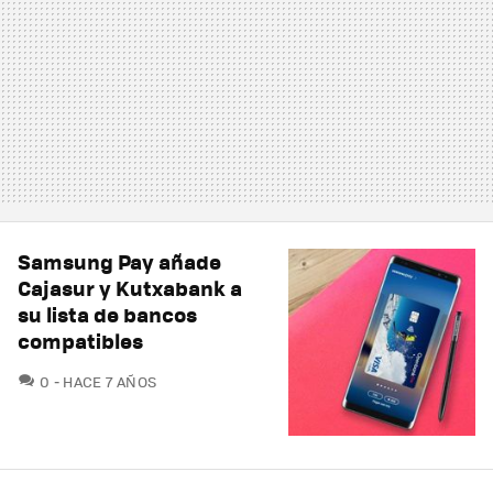
Samsung Pay añade
Cajasur y Kutxabank a
su lista de bancos
compatibles
COMENTARIOS
0
HACE 7 AÑOS