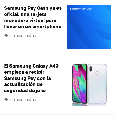
Samsung Pay Cash ya es
oficial: una tarjeta
monedero virtual para
llevar en un smartphone
COMENTARIOS
2
HACE 7 AÑOS
El Samsung Galaxy A40
empieza a recibir
Samsung Pay con la
actualización de
seguridad de julio
COMENTARIOS
3
HACE 7 AÑOS