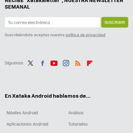
SEMANAL
SUSCRIBIR
Suscribiéndote aceptas nuestra
política de privacidad
Síguenos
Twit
Fac
You
Inst
RSS
Flip
ter
ebo
tub
agr
boa
ok
e
am
rd
En Xataka Android hablamos de...
Móviles Android
Análisis
Aplicaciones Android
Tutoriales