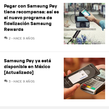
Pagar con Samsung Pay
tiene recompensa: así es
el nuevo programa de
fidelización Samsung
Rewards
COMENTARIOS
2
HACE 9 AÑOS
Samsung Pay ya está
disponible en México
[Actualizado]
COMENTARIOS
3
HACE 9 AÑOS