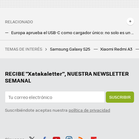
RELACIONADO
Europa aprueba el USB-C como cargador único: no solo es un problema para Apple, también para algunos Android
Una asociación de usuarios españoles denuncia a Google por su "confusa" forma de solicitar acceso a datos personales
TEMAS DE INTERÉS
Samsung Galaxy S25
Xiaomi Redmi A3
28 autoras para informarse y reflexionar sobre videojuegos
RECIBE "Xatakaletter", NUESTRA NEWSLETTER
SEMANAL
SUSCRIBIR
Suscribiéndote aceptas nuestra
política de privacidad