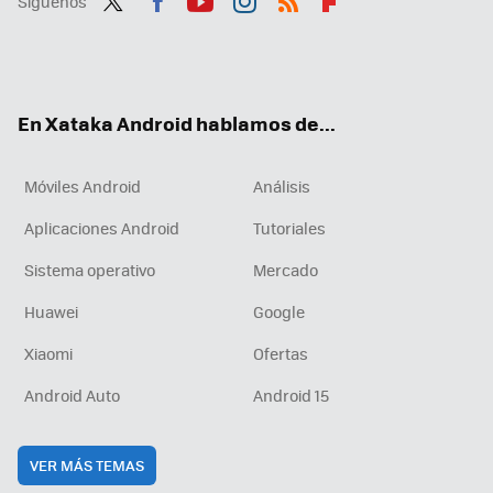
Síguenos
Twit
Fac
You
Inst
RSS
Flip
ter
ebo
tub
agr
boa
ok
e
am
rd
En Xataka Android hablamos de...
Móviles Android
Análisis
Aplicaciones Android
Tutoriales
Sistema operativo
Mercado
Huawei
Google
Xiaomi
Ofertas
Android Auto
Android 15
VER MÁS TEMAS