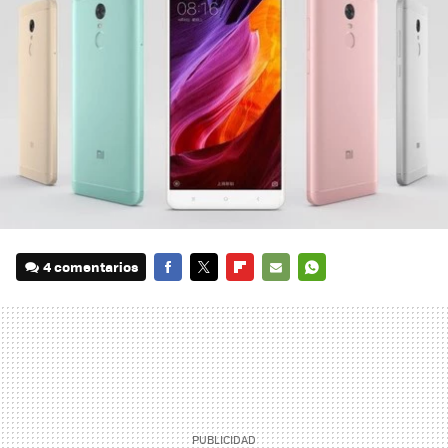
4 comentarios
FACEBOOK
TWITTER
FLIPBOARD
E-
WHATSAPP
MAIL