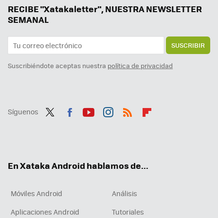
Samsung ya pone fecha a la versión final de One UI 7: estos Galaxy recibirán la actualización en solo unas semanas
RECIBE "Xatakaletter", NUESTRA NEWSLETTER
SEMANAL
SUSCRIBIR
Suscribiéndote aceptas nuestra
política de privacidad
Síguenos
Twit
Fac
You
Inst
RSS
Flip
ter
ebo
tub
agr
boa
ok
e
am
rd
En Xataka Android hablamos de...
Móviles Android
Análisis
Aplicaciones Android
Tutoriales