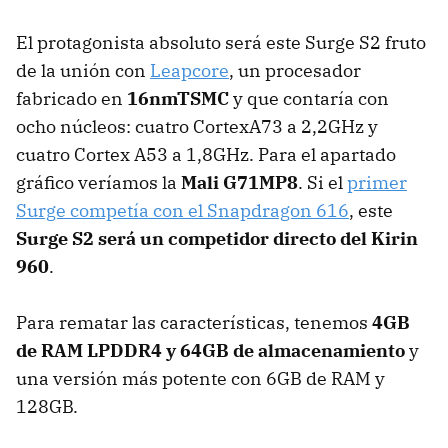
El protagonista absoluto será este Surge S2 fruto
de la unión con
Leapcore
, un procesador
fabricado en
16nmTSMC
y que contaría con
ocho núcleos: cuatro CortexA73 a 2,2GHz y
cuatro Cortex A53 a 1,8GHz. Para el apartado
gráfico veríamos la
Mali G71MP8
. Si el
primer
Surge competía con el Snapdragon 616
, este
Surge S2 será un competidor directo del Kirin
960
.
Para rematar las características, tenemos
4GB
de RAM LPDDR4 y 64GB de almacenamiento
y
una versión más potente con 6GB de RAM y
128GB.