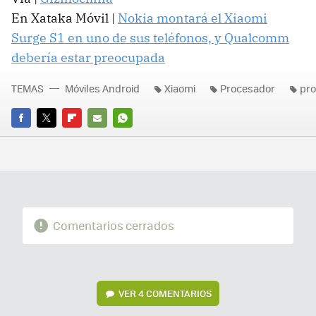
En Xataka Móvil |
Nokia montará el Xiaomi
Surge S1 en uno de sus teléfonos, y Qualcomm
debería estar preocupada
TEMAS
Móviles Android
Xiaomi
Procesador
pr
FACEBOOK
TWITTER
FLIPBOARD
E-
WHATSAPP
MAIL
Comentarios cerrados
VER
4 COMENTARIOS