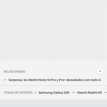
RELACIONADO
Sorpresa: los Redmi Note 14 Pro y Pro+ desvelados con todo detalle por la mismísima Xiaomi
Xiaomi Mix Flip, una apuesta al todo o nada para un móvil plegable que derrocha potencia y carácter
TEMAS DE INTERÉS
Samsung Galaxy S25
Xiaomi Redmi A3
Tormenta perfecta en Spotify: tras perseguir a los usuarios del APK Premium, ahora oye anuncios por error hasta quien sí paga
Ni Samsung ni Apple, el campeón en móviles ultradelgados es este fabricante chino que sigue sin llegar a Europa