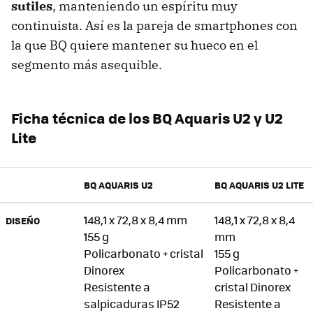
sutiles
, manteniendo un espíritu muy
continuista. Así es la pareja de smartphones con
la que BQ quiere mantener su hueco en el
segmento más asequible.
Ficha técnica de los BQ Aquaris U2 y U2
Lite
BQ AQUARIS U2
BQ AQUARIS U2 LITE
148,1 x 72,8 x 8,4 mm
148,1 x 72,8 x 8,4
DISEÑO
155 g
mm
Policarbonato + cristal
155 g
Dinorex
Policarbonato +
Resistente a
cristal Dinorex
salpicaduras IP52
Resistente a