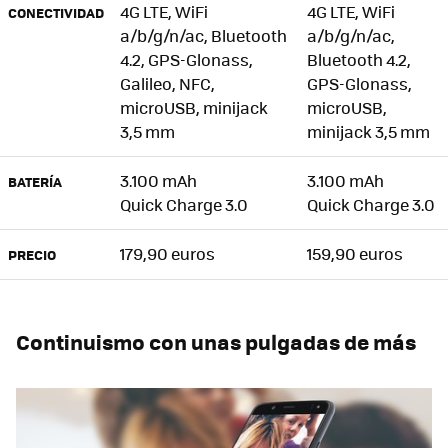
4G LTE, WiFi
4G LTE, WiFi
CONECTIVIDAD
a/b/g/n/ac, Bluetooth
a/b/g/n/ac,
4.2, GPS-Glonass,
Bluetooth 4.2,
Galileo, NFC,
GPS-Glonass,
microUSB, minijack
microUSB,
3,5 mm
minijack 3,5 mm
3.100 mAh
3.100 mAh
BATERÍA
Quick Charge 3.0
Quick Charge 3.0
179,90 euros
159,90 euros
PRECIO
Continuismo con unas pulgadas de más