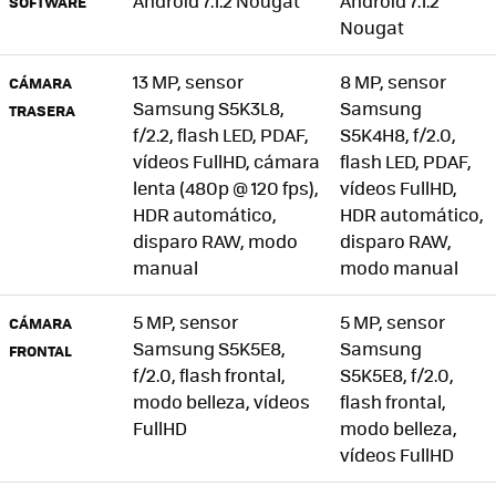
Android 7.1.2 Nougat
Android 7.1.2
SOFTWARE
Nougat
13 MP, sensor
8 MP, sensor
CÁMARA
Samsung S5K3L8,
Samsung
TRASERA
f/2.2, flash LED, PDAF,
S5K4H8, f/2.0,
vídeos FullHD, cámara
flash LED, PDAF,
lenta (480p @ 120 fps),
vídeos FullHD,
HDR automático,
HDR automático,
disparo RAW, modo
disparo RAW,
manual
modo manual
5 MP, sensor
5 MP, sensor
CÁMARA
Samsung S5K5E8,
Samsung
FRONTAL
f/2.0, flash frontal,
S5K5E8, f/2.0,
modo belleza, vídeos
flash frontal,
FullHD
modo belleza,
vídeos FullHD