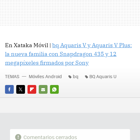
En Xataka Móvil |
bq Aquaris V y Aquaris V Plus:
la nueva familia con Snapdragon 435 y 12
megapíxeles firmados por Sony
TEMAS
Móviles Android
bq
BQ Aquaris U
FACEBOOK
TWITTER
FLIPBOARD
E-
WHATSAPP
MAIL
Comentarios cerrados