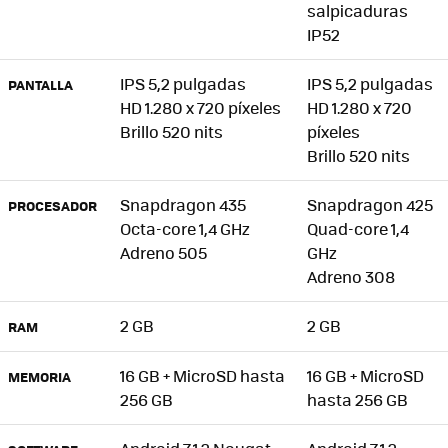
salpicaduras
IP52
IPS 5,2 pulgadas
IPS 5,2 pulgadas
PANTALLA
HD 1.280 x 720 píxeles
HD 1.280 x 720
Brillo 520 nits
píxeles
Brillo 520 nits
Snapdragon 435
Snapdragon 425
PROCESADOR
Octa-core 1,4 GHz
Quad-core 1,4
Adreno 505
GHz
Adreno 308
2 GB
2 GB
RAM
16 GB + MicroSD hasta
16 GB + MicroSD
MEMORIA
256 GB
hasta 256 GB