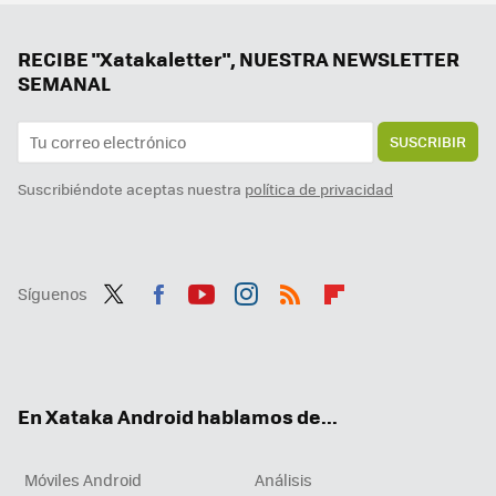
RECIBE "Xatakaletter", NUESTRA NEWSLETTER
SEMANAL
SUSCRIBIR
Suscribiéndote aceptas nuestra
política de privacidad
Síguenos
Twit
Fac
You
Inst
RSS
Flip
ter
ebo
tub
agr
boa
ok
e
am
rd
En Xataka Android hablamos de...
Móviles Android
Análisis