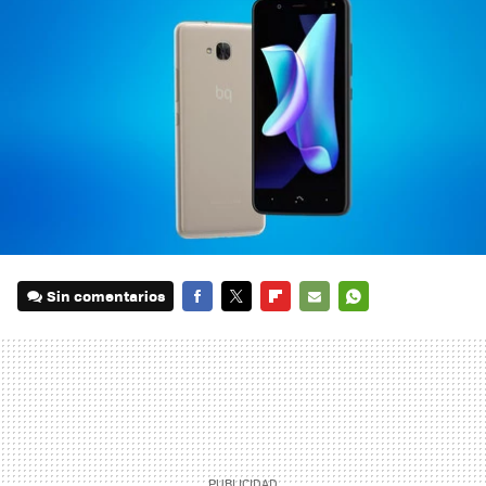
Sin comentarios
FACEBOOK
TWITTER
FLIPBOARD
E-
WHATSAPP
MAIL