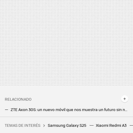
RELACIONADO
ZTE Axon 30S: un nuevo móvil que nos muestra un futuro sin notch, perforaciones ni islas dinámicas
Así sería el Google Pixel 7 con todas las especificaciones filtradas sobre la mesa
TEMAS DE INTERÉS
Samsung Galaxy S25
Xiaomi Redmi A3
Tenemos un problema con el futuro del cemento y con el exceso de plástico. A alguien se le ha ocurrido lo más obvio