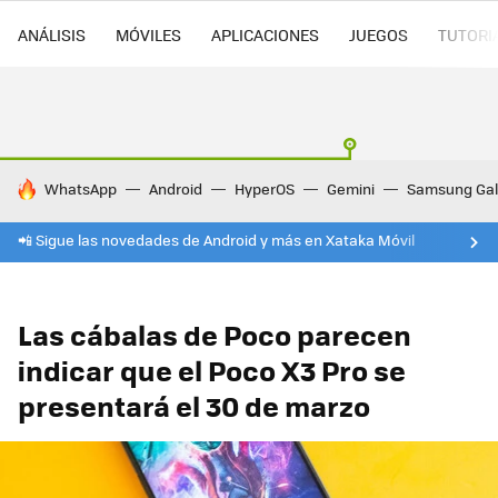
ANÁLISIS
MÓVILES
APLICACIONES
JUEGOS
TUTORI
HOY SE HABLA DE
WhatsApp
Android
HyperOS
Gemini
Samsung Gal
📲 Sigue las novedades de Android y más en Xataka Móvil
Las cábalas de Poco parecen
indicar que el Poco X3 Pro se
presentará el 30 de marzo