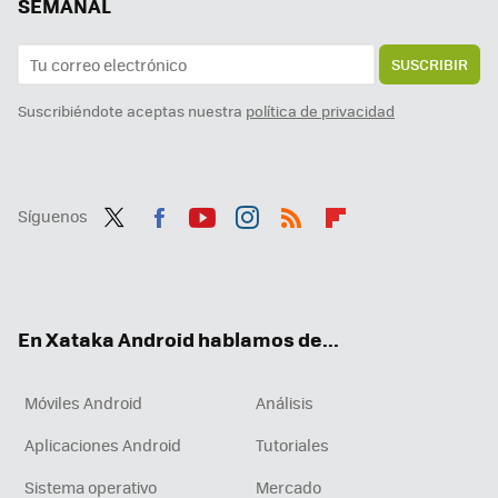
SEMANAL
SUSCRIBIR
Suscribiéndote aceptas nuestra
política de privacidad
Síguenos
Twit
Fac
You
Inst
RSS
Flip
ter
ebo
tub
agr
boa
ok
e
am
rd
En Xataka Android hablamos de...
Móviles Android
Análisis
Aplicaciones Android
Tutoriales
Sistema operativo
Mercado