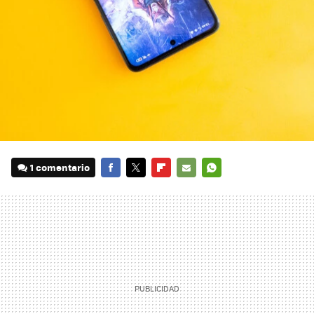
1 comentario
FACEBOOK
TWITTER
FLIPBOARD
E-
WHATSAPP
MAIL