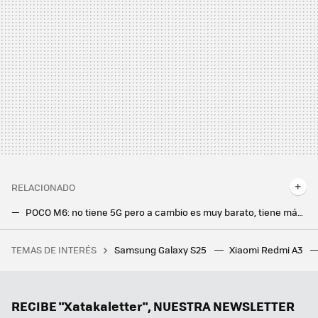
RELACIONADO
POCO M6: no tiene 5G pero a cambio es muy barato, tiene más batería y mejores cámaras
Familia Redmi K70, K70 Pro y K70E: potencia a raudales y brillo de 4.000 nits para amenazar a la gama alta
TEMAS DE INTERÉS
Samsung Galaxy S25
Xiaomi Redmi A3
Decir adiós a la falta de espacio en tu PC no es nada caro. Este SSD Western Digital de 2 TB es un buen ejemplo
Llamar sin señal de red, sin Internet y desde un sótano, los Xiaomi 15 estrenan una característica única en el mundo
Ni un móvil ni una pulsera, este producto de Xiaomi es el que más me ha sorprendido en años. El bricolaje cambia para siempre
RECIBE "Xatakaletter", NUESTRA NEWSLETTER