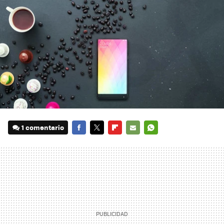
1 comentario
FACEBOOK
TWITTER
FLIPBOARD
E-
WHATSAPP
MAIL