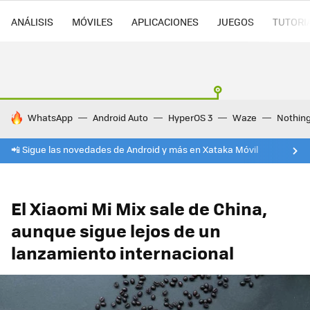
ANÁLISIS
MÓVILES
APLICACIONES
JUEGOS
TUTORI
HOY SE HABLA DE
WhatsApp
Android Auto
HyperOS 3
Waze
Nothin
📲 Sigue las novedades de Android y más en Xataka Móvil
El Xiaomi Mi Mix sale de China,
aunque sigue lejos de un
lanzamiento internacional