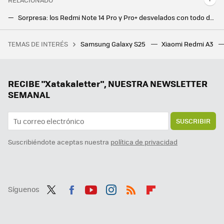
Sorpresa: los Redmi Note 14 Pro y Pro+ desvelados con todo detalle por la mismísima Xiaomi
Xiaomi Mix Flip, una apuesta al todo o nada para un móvil plegable que derrocha potencia y carácter
TEMAS DE INTERÉS
Samsung Galaxy S25
Xiaomi Redmi A3
He instalado esta app en mi tele Xiaomi y estoy flipando con la cantidad de películas y canales que puedo ver sin tener que pagar ni un céntimo
La protección de batería de los Pixel no funciona, pero no es un bug. Google quiere que cargue hasta el 100% por un buen motivo
Google la lía en todo el mundo y estos Chromecast dejan de funcionar: reiniciarlos no sirve de nada
RECIBE "Xatakaletter", NUESTRA NEWSLETTER
SEMANAL
SUSCRIBIR
Suscribiéndote aceptas nuestra
política de privacidad
Síguenos
Twit
Fac
You
Inst
RSS
Flip
ter
ebo
tub
agr
boa