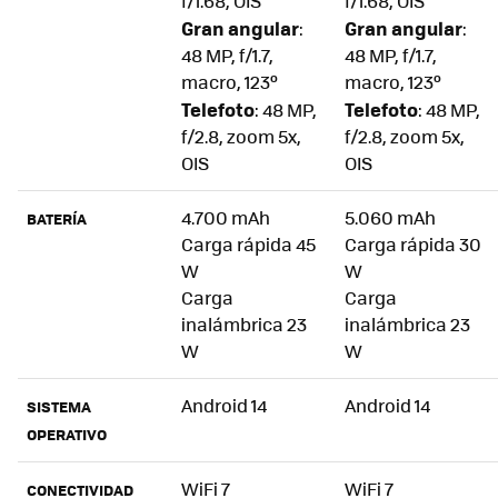
f/1.68, OIS
f/1.68, OIS
Gran angular
Gran angular
:
:
48 MP, f/1.7,
48 MP, f/1.7,
macro, 123º
macro, 123º
Telefoto
Telefoto
: 48 MP,
: 48 MP,
f/2.8, zoom 5x,
f/2.8, zoom 5x,
OIS
OIS
4.700 mAh
5.060 mAh
BATERÍA
Carga rápida 45
Carga rápida 30
W
W
Carga
Carga
inalámbrica 23
inalámbrica 23
W
W
Android 14
Android 14
SISTEMA
OPERATIVO
WiFi 7
WiFi 7
CONECTIVIDAD