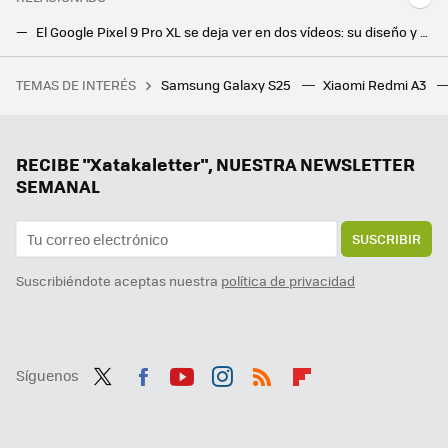
El Google Pixel 9 Pro XL se deja ver en dos vídeos: su diseño y dimensiones ya no son un secreto, pero sí una sorpresa
El próximo plegable de Google será el 'Pixel 9 Pro Fold' y Taiwán nos ha hecho spoilers de su aspecto
TEMAS DE INTERÉS
Samsung Galaxy S25
Xiaomi Redmi A3
La historia de 'America's Army': cuando EEUU desarrolló un videojuego para que te alistaras en el ejército
Este año le pido a los Reyes más botones para los móviles
Xiaomi se pone seria con el bootloader: el desbloqueo del gestor de arranque de sus móviles corre peligro de extinción
RECIBE "Xatakaletter", NUESTRA NEWSLETTER
SEMANAL
SUSCRIBIR
Suscribiéndote aceptas nuestra
política de privacidad
Síguenos
Twit
Fac
You
Inst
RSS
Flip
ter
ebo
tub
agr
boa