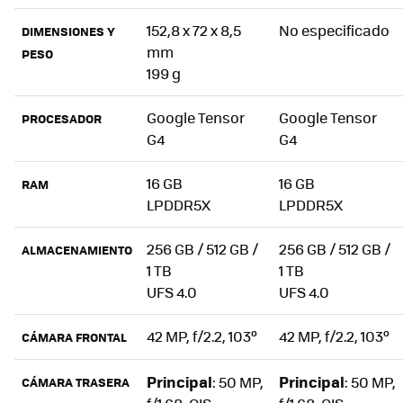
152,8 x 72 x 8,5
No especificado
DIMENSIONES Y
mm
PESO
199 g
Google Tensor
Google Tensor
PROCESADOR
G4
G4
16 GB
16 GB
RAM
LPDDR5X
LPDDR5X
256 GB / 512 GB /
256 GB / 512 GB /
ALMACENAMIENTO
1 TB
1 TB
UFS 4.0
UFS 4.0
42 MP, f/2.2, 103º
42 MP, f/2.2, 103º
CÁMARA FRONTAL
Principal
Principal
: 50 MP,
: 50 MP,
CÁMARA TRASERA