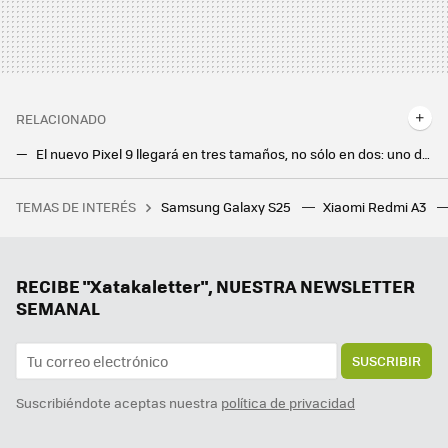
RELACIONADO
El nuevo Pixel 9 llegará en tres tamaños, no sólo en dos: uno de ellos será el Pixel 9 Pro XL
El Google Pixel 8a acaba de salir y ya tiene un problema: el Pixel 8 está casi al mismo precio
TEMAS DE INTERÉS
Samsung Galaxy S25
Xiaomi Redmi A3
Tenemos un problema con el futuro del cemento y con el exceso de plástico. A alguien se le ha ocurrido lo más obvio
Ni Samsung ni Apple, el campeón en móviles ultradelgados es este fabricante chino que sigue sin llegar a Europa
Samsung ya pone fecha a la versión final de One UI 7: estos Galaxy recibirán la actualización en solo unas semanas
RECIBE "Xatakaletter", NUESTRA NEWSLETTER
SEMANAL
SUSCRIBIR
Suscribiéndote aceptas nuestra
política de privacidad