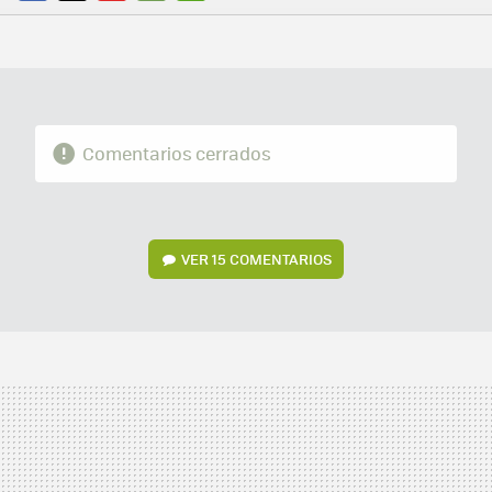
FACEBOOK
TWITTER
FLIPBOARD
E-
WHATSAPP
MAIL
Comentarios cerrados
VER
15 COMENTARIOS