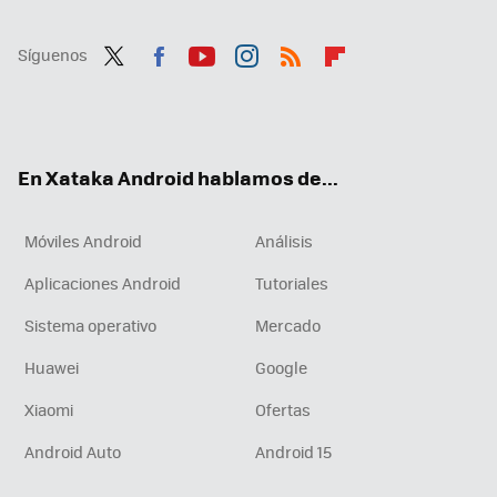
Síguenos
Twit
Fac
You
Inst
RSS
Flip
ter
ebo
tub
agr
boa
ok
e
am
rd
En Xataka Android hablamos de...
Móviles Android
Análisis
Aplicaciones Android
Tutoriales
Sistema operativo
Mercado
Huawei
Google
Xiaomi
Ofertas
Android Auto
Android 15