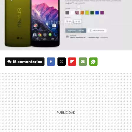
15 comentarios
FACEBOOK
TWITTER
FLIPBOARD
E-
WHATSAPP
MAIL