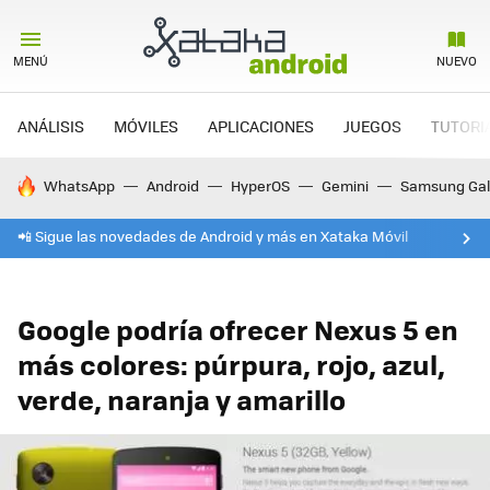
MENÚ
NUEVO
ANÁLISIS
MÓVILES
APLICACIONES
JUEGOS
TUTORI
HOY SE HABLA DE
WhatsApp
Android
HyperOS
Gemini
Samsung Gal
📲 Sigue las novedades de Android y más en Xataka Móvil
Google podría ofrecer Nexus 5 en
más colores: púrpura, rojo, azul,
verde, naranja y amarillo