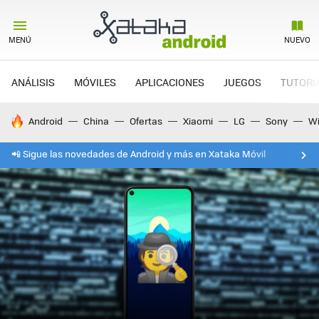
MENÚ
NUEVO
ANÁLISIS
MÓVILES
APLICACIONES
JUEGOS
TUTORI
HOY SE HABLA DE
Android
China
Ofertas
Xiaomi
LG
Sony
Wi
📲 Sigue las novedades de Android y más en Xataka Móvil