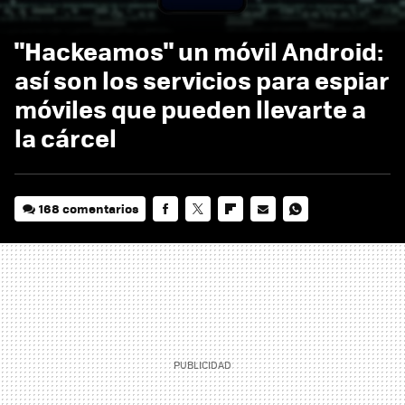
"Hackeamos" un móvil Android:
así son los servicios para espiar
móviles que pueden llevarte a
la cárcel
168 comentarios
FACEBOOK
TWITTER
FLIPBOARD
E-
WHATSAPP
MAIL