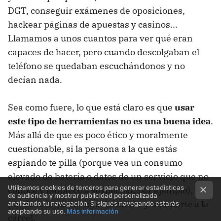
DGT, conseguir exámenes de oposiciones,
hackear páginas de apuestas y casinos...
Llamamos a unos cuantos para ver qué eran
capaces de hacer, pero cuando descolgaban el
teléfono se quedaban escuchándonos y no
decían nada.
Sea como fuere, lo que está claro es que
usar
este tipo de herramientas no es una buena idea
.
Más allá de que es poco ético y moralmente
cuestionable, si la persona a la que estás
espiando te pilla (porque vea un consumo
elevado de batería o datos de un servicio que no
Utilizamos cookies de terceros para generar estadísticas
conoce y empiece a sospechar, por ejemplo),
de audiencia y mostrar publicidad personalizada
analizando tu navegación. Si sigues navegando estarás
puede interponer una denuncia y mandarte a la
aceptando su uso.
Más información
cárcel.