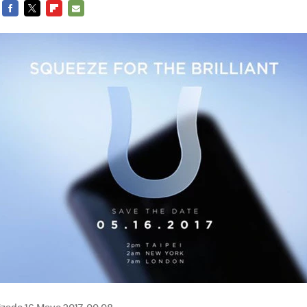
FACEBOOK
TWITTER
FLIPBOARD
E-
MAIL