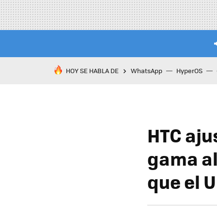
HOY SE HABLA DE
WhatsApp
HyperOS
HTC ajus
gama alt
que el U