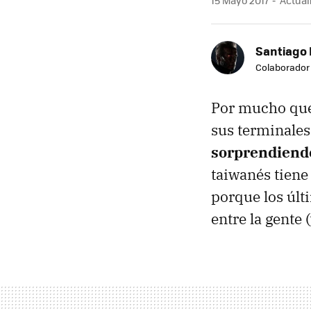
15 Mayo 2017
Actual
Santiago
Colaborador
Por mucho que 
sus terminales
sorprendiendo
taiwanés tiene
porque los úl
entre la gente 