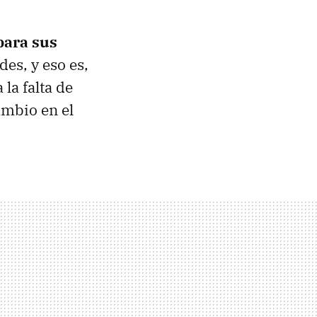
para sus
es, y eso es,
 la falta de
ambio en el