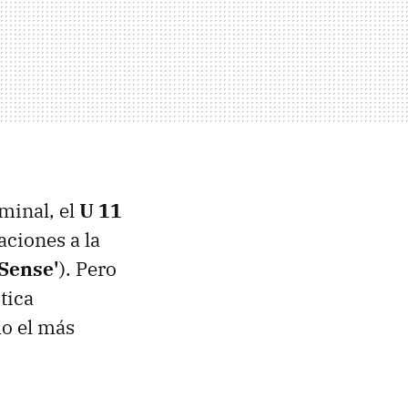
minal, el
U 11
aciones a la
Sense'
). Pero
tica
mo el más