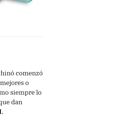
e chinó comenzó
 mejores o
omo siempre lo
que dan
I
.