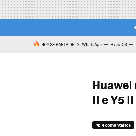
HOY SE HABLA DE
WhatsApp
HyperOS
Huawei 
II e Y5 II
4 comentarios