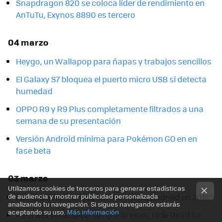
Snapdragon 820 se coloca líder de rendimiento en
AnTuTu, Exynos 8890 es tercero
04 marzo
Heygo, un Wallapop para ñapas y trabajos sencillos
El Galaxy S7 bloquea el puerto micro USB si detecta
humedad
OPPO R9 y R9 Plus completamente filtrados a una
semana de su presentación
Versión Android mínima para Pokémon GO en en
fase beta
03 marzo
Utilizamos cookies de terceros para generar estadísticas
de audiencia y mostrar publicidad personalizada
Los 5 mejores juegos de fútbol para Android en 2016
analizando tu navegación. Si sigues navegando estarás
aceptando su uso.
Más información
Para leer WhatsApp sin que lo vean, Hide Read for