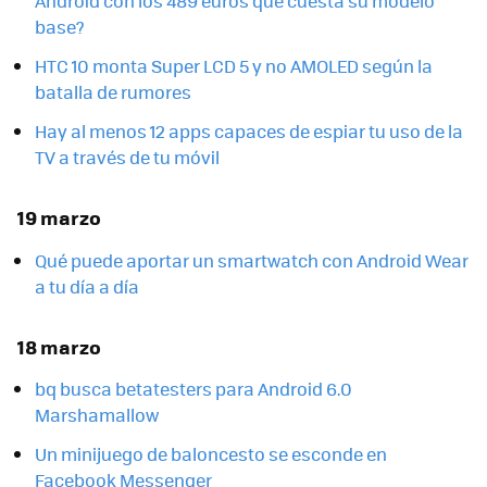
Android con los 489 euros que cuesta su modelo
base?
HTC 10 monta Super LCD 5 y no AMOLED según la
batalla de rumores
Hay al menos 12 apps capaces de espiar tu uso de la
TV a través de tu móvil
19 marzo
Qué puede aportar un smartwatch con Android Wear
a tu día a día
18 marzo
bq busca betatesters para Android 6.0
Marshamallow
Un minijuego de baloncesto se esconde en
Facebook Messenger