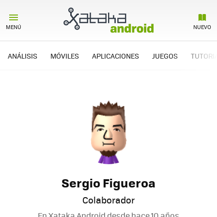
MENÚ
NUEVO
ANÁLISIS
MÓVILES
APLICACIONES
JUEGOS
TUTORI
Sergio Figueroa
Colaborador
En Xataka Android desde
hace 10 años