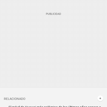
RELACIONADO
El móvil de Huawei más polémico de los últimos años espera a su inminente sucesor: así es el Mate 70 Pro