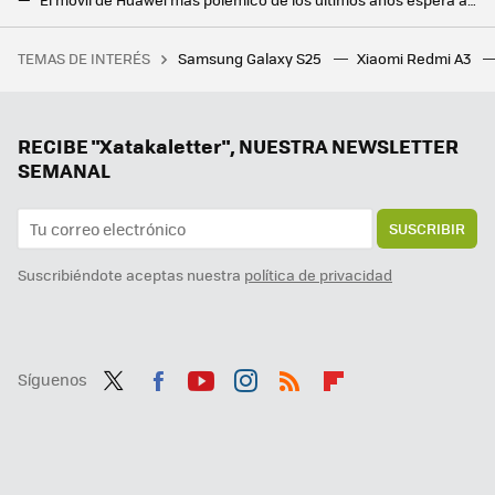
Huawei muestra el primer plegable tríptico del mundo. El Huawe Mate XT apunta alto y adelanta a Samsung
TEMAS DE INTERÉS
Samsung Galaxy S25
Xiaomi Redmi A3
La fe en la IA de Amazon, Google, Microsoft y Meta nos acerca a un 2025 histórico marcado por una cifra astronómica: 300.000 millones de euros
Así limitan los fabricantes Android que la carga rápida del móvil no sea perjudicial para su vida útil
Este Android con pantalla e-ink tiene todo para desconectar de las redes sociales: potencia y autonomía infinita
RECIBE "Xatakaletter", NUESTRA NEWSLETTER
SEMANAL
SUSCRIBIR
Suscribiéndote aceptas nuestra
política de privacidad
Síguenos
Twit
Fac
You
Inst
RSS
Flip
ter
ebo
tub
agr
boa
ok
e
am
rd