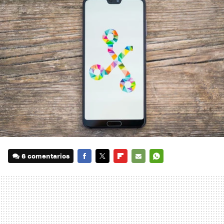
6 comentarios
FACEBOOK
TWITTER
FLIPBOARD
E-
WHATSAPP
MAIL