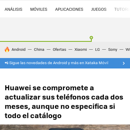
ANÁLISIS
MÓVILES
APLICACIONES
JUEGOS
TUTORI
HOY SE HABLA DE
Android
China
Ofertas
Xiaomi
LG
Sony
Wi
📲 Sigue las novedades de Android y más en Xataka Móvil
Huawei se compromete a
actualizar sus teléfonos cada dos
meses, aunque no especifica si
todo el catálogo