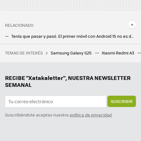
RELACIONADO
Tenía que pasar y pasó. El primer móvil con Android 15 no es de Google ni Samsung, sino de esta marca china
El Galaxy S25 Ultra se fija en el iPhone y sería el primer móvil Samsung en contar con conectividad por satélite
TEMAS DE INTERÉS
Samsung Galaxy S25
Xiaomi Redmi A3
Un joven de 19 años hackeó el iPhone, fue contratado por Apple y terminó despedido por no contestar a un correo
Google la lía en todo el mundo y estos Chromecast dejan de funcionar: reiniciarlos no sirve de nada
Hay vida más allá de Windows y Mac: los Chromebooks son perfectos para trabajar o estudiar y estos son los mejores
RECIBE "Xatakaletter", NUESTRA NEWSLETTER
SEMANAL
SUSCRIBIR
Suscribiéndote aceptas nuestra
política de privacidad