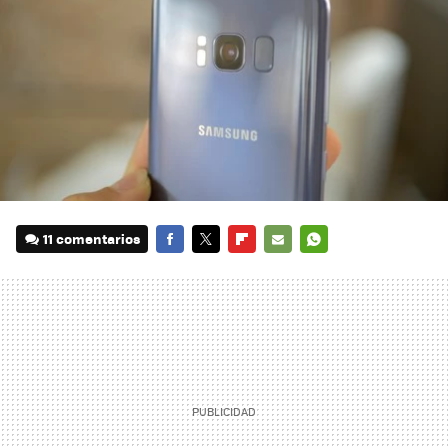
11 comentarios
FACEBOOK
TWITTER
FLIPBOARD
E-
WHATSAPP
MAIL