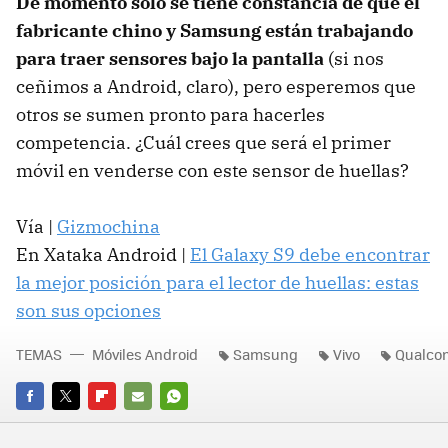
De momento sólo se tiene constancia de que el
fabricante chino y Samsung están trabajando
para traer sensores bajo la pantalla
(si nos
ceñimos a Android, claro), pero esperemos que
otros se sumen pronto para hacerles
competencia. ¿Cuál crees que será el primer
móvil en venderse con este sensor de huellas?
Vía |
Gizmochina
En Xataka Android |
El Galaxy S9 debe encontrar
la mejor posición para el lector de huellas: estas
son sus opciones
TEMAS
Móviles Android
Samsung
Vivo
Qualc
FACEBOOK
TWITTER
FLIPBOARD
E-
WHATSAPP