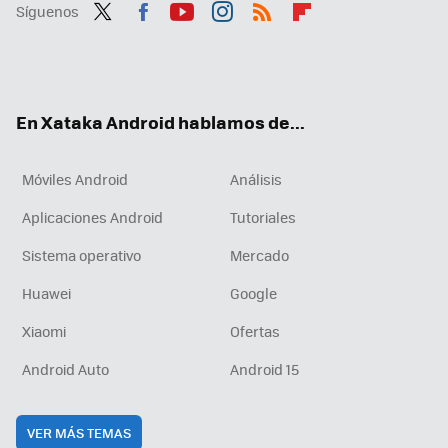
Síguenos
Twit
Fac
You
Inst
RSS
Flip
ter
ebo
tub
agr
boa
ok
e
am
rd
En Xataka Android hablamos de...
Móviles Android
Análisis
Aplicaciones Android
Tutoriales
Sistema operativo
Mercado
Huawei
Google
Xiaomi
Ofertas
Android Auto
Android 15
VER MÁS TEMAS