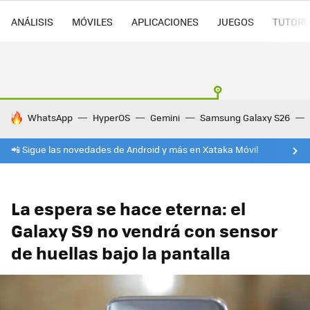
ANÁLISIS
MÓVILES
APLICACIONES
JUEGOS
TUTORI
HOY SE HABLA DE
WhatsApp
HyperOS
Gemini
Samsung Galaxy S26
📲 Sigue las novedades de Android y más en Xataka Móvil
La espera se hace eterna: el
Galaxy S9 no vendrá con sensor
de huellas bajo la pantalla