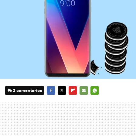
3 comentarios
FACEBOOK
TWITTER
FLIPBOARD
E-
WHATSAPP
MAIL