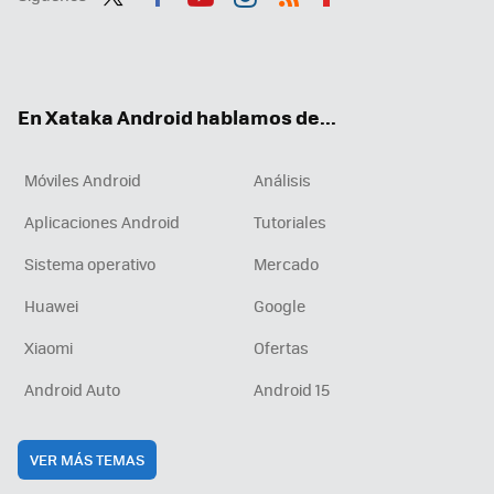
Twit
Fac
You
Inst
RSS
Flip
ter
ebo
tub
agr
boa
ok
e
am
rd
En Xataka Android hablamos de...
Móviles Android
Análisis
Aplicaciones Android
Tutoriales
Sistema operativo
Mercado
Huawei
Google
Xiaomi
Ofertas
Android Auto
Android 15
VER MÁS TEMAS