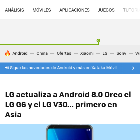
ANÁLISIS
MÓVILES
APLICACIONES
JUEGOS
TUTORI
HOY SE HABLA DE
Android
China
Ofertas
Xiaomi
LG
Sony
Wi
📲 Sigue las novedades de Android y más en Xataka Móvil
LG actualiza a Android 8.0 Oreo el
LG G6 y el LG V30... primero en
Asia