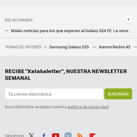
RELACIONADO
Malas noticias para los que esperan al Galaxy S24 FE. La versión económica no lo será tanto para esta generación, según una filtración
iPhone 16 y iPhone 16 Pro, comparativa: así quedan frente a los Galaxy S24, Xiaomi 14, Google Pixel 9 y resto de gama alta de Android
TEMAS DE INTERÉS
Samsung Galaxy S25
Xiaomi Redmi A3
Flexispot tiene el escritorio elevable ideal para trabajar tanto de pie como sentado, y ahora está más rebajado
Samsung hace los deberes con el nuevo Galaxy Z Flip7: vendrá con la mejor pantalla exterior hasta la fecha
Un Galaxy Z Flip6 con regalo y a precio mínimo, varios gama media muy rebajados y más ofertones. Cazando Gangas
RECIBE "Xatakaletter", NUESTRA NEWSLETTER
SEMANAL
SUSCRIBIR
Suscribiéndote aceptas nuestra
política de privacidad
Síguenos