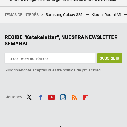
Quién es quién en los Xiaomi Redmi 12 baratos: Redmi 12 vs Redmi Note 12
TEMAS DE INTERÉS
Samsung Galaxy S25
Xiaomi Redmi A3
Ya puedes renovar tu DNI al instante. DNI exprés logra (por fin) simplificar este trámite
RECIBE "Xatakaletter", NUESTRA NEWSLETTER
SEMANAL
SUSCRIBIR
Suscribiéndote aceptas nuestra
política de privacidad
Síguenos
Twit
Fac
You
Inst
RSS
Flip
ter
ebo
tub
agr
boa
ok
e
am
rd