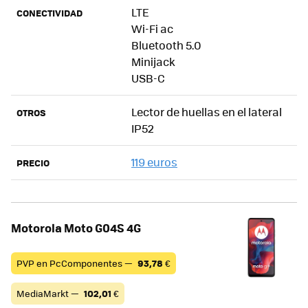
LTE
CONECTIVIDAD
Wi-Fi ac
Bluetooth 5.0
Minijack
USB-C
Lector de huellas en el lateral
OTROS
IP52
119 euros
PRECIO
Motorola Moto G04S 4G
PVP en PcComponentes —
93,78
€
MediaMarkt —
102,01
€