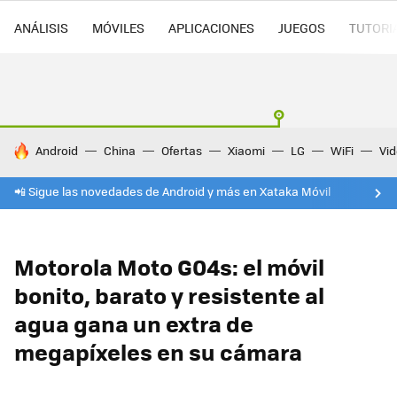
ANÁLISIS
MÓVILES
APLICACIONES
JUEGOS
TUTORI
HOY SE HABLA DE
Android
China
Ofertas
Xiaomi
LG
WiFi
Vi
📲 Sigue las novedades de Android y más en Xataka Móvil
Motorola Moto G04s: el móvil
bonito, barato y resistente al
agua gana un extra de
megapíxeles en su cámara