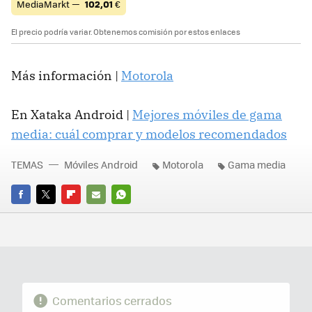
MediaMarkt —
102,01
€
El precio podría variar. Obtenemos comisión por estos enlaces
Más información |
Motorola
En Xataka Android |
Mejores móviles de gama
media: cuál comprar y modelos recomendados
TEMAS
Móviles Android
Motorola
Gama media
FACEBOOK
TWITTER
FLIPBOARD
E-
WHATSAPP
MAIL
Comentarios cerrados