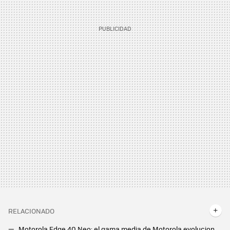
RELACIONADO
Motorola Edge 40 Neo: el gama media de Motorola evoluciona en potencia y en diseño con una trasera de cuero