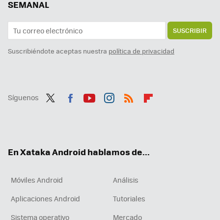
SEMANAL
SUSCRIBIR
Suscribiéndote aceptas nuestra
política de privacidad
Síguenos
Twit
Fac
You
Inst
RSS
Flip
ter
ebo
tub
agr
boa
ok
e
am
rd
En Xataka Android hablamos de...
Móviles Android
Análisis
Aplicaciones Android
Tutoriales
Sistema operativo
Mercado