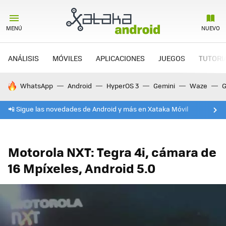
MENÚ
NUEVO
ANÁLISIS
MÓVILES
APLICACIONES
JUEGOS
TUTORI
HOY SE HABLA DE
WhatsApp
Android
HyperOS 3
Gemini
Waze
G
📲 Sigue las novedades de Android y más en Xataka Móvil
Motorola NXT: Tegra 4i, cámara de
16 Mpíxeles, Android 5.0