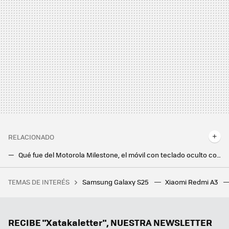
RELACIONADO
Qué fue del Motorola Milestone, el móvil con teclado oculto con el que la marca se estrenó en Android
Motorola Edge 50 Pro: lo nuevo de Motorola tiene mucho de lo que buscamos en un gama alta, pero con un precio más interesante
TEMAS DE INTERÉS
Samsung Galaxy S25
Xiaomi Redmi A3
Un Bizum europeo es posible. Los sistemas del sur de Europa acercan posiciones con Wero, la alternativa franco-alemana
Nothing Phone (3a) y Nothing Phone (3a) Pro. Dos móviles listos para reinar en la gama media con el inimitable estilo de la compañía
ZTE Nubia Flip 2 5G. Ofrecer un smartphone plegable por menos de mil euros no es fácil, pero ZTE ya lo ha conseguido dos veces
RECIBE "Xatakaletter", NUESTRA NEWSLETTER