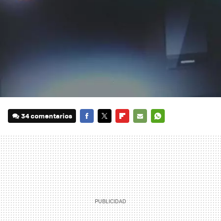
34 comentarios
FACEBOOK
TWITTER
FLIPBOARD
E-
WHATSAPP
MAIL