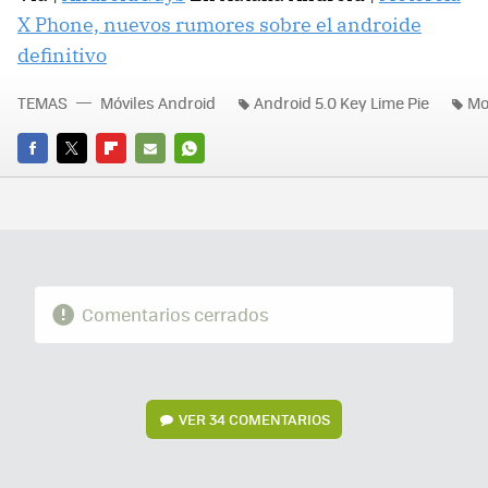
X Phone, nuevos rumores sobre el androide
definitivo
TEMAS
Móviles Android
Android 5.0 Key Lime Pie
Mo
FACEBOOK
TWITTER
FLIPBOARD
E-
WHATSAPP
MAIL
Comentarios cerrados
VER
34 COMENTARIOS