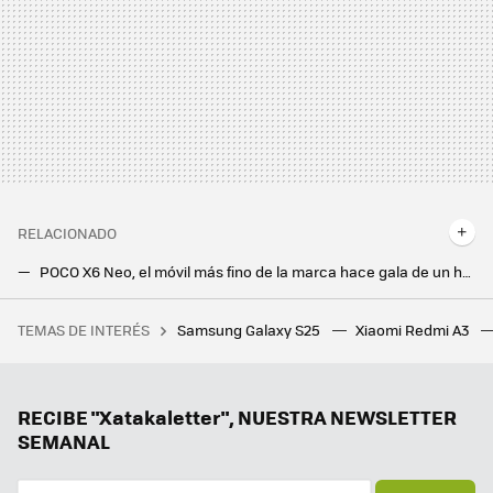
RELACIONADO
POCO X6 Neo, el móvil más fino de la marca hace gala de un hardware equilibrado y agradable diseño
He desmontado un móvil en tres minutos y cambiado la batería en cinco, ojalá los demás copiaran a Nokia
TEMAS DE INTERÉS
Samsung Galaxy S25
Xiaomi Redmi A3
He probado muchas herramientas para eliminar mi ruido de fondo en las videollamadas y éstas son las que más me han gustado
Nothing Phone (3a) y Nothing Phone (3a) Pro. Dos móviles listos para reinar en la gama media con el inimitable estilo de la compañía
ZTE Nubia Flip 2 5G. Ofrecer un smartphone plegable por menos de mil euros no es fácil, pero ZTE ya lo ha conseguido dos veces
RECIBE "Xatakaletter", NUESTRA NEWSLETTER
SEMANAL