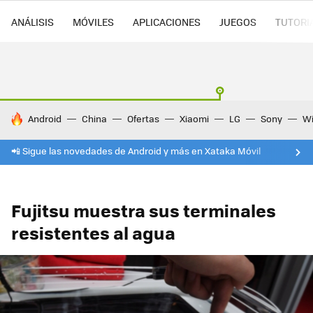
ANÁLISIS
MÓVILES
APLICACIONES
JUEGOS
TUTORI
HOY SE HABLA DE
Android
China
Ofertas
Xiaomi
LG
Sony
Wi
📲 Sigue las novedades de Android y más en Xataka Móvil
Fujitsu muestra sus terminales
resistentes al agua