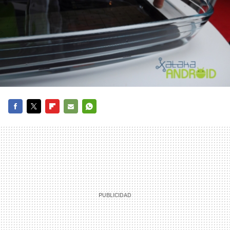
FACEBOOK
TWITTER
FLIPBOARD
E-
WHATSAPP
MAIL