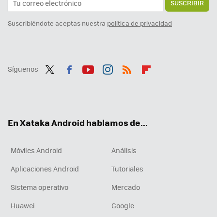
SUSCRIBIR
Suscribiéndote aceptas nuestra
política de privacidad
Síguenos
Twit
Fac
You
Inst
RSS
Flip
ter
ebo
tub
agr
boa
ok
e
am
rd
En Xataka Android hablamos de...
Móviles Android
Análisis
Aplicaciones Android
Tutoriales
Sistema operativo
Mercado
Huawei
Google