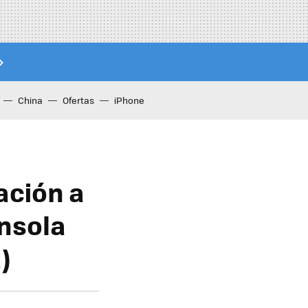
China
Ofertas
iPhone
ación a
onsola
)