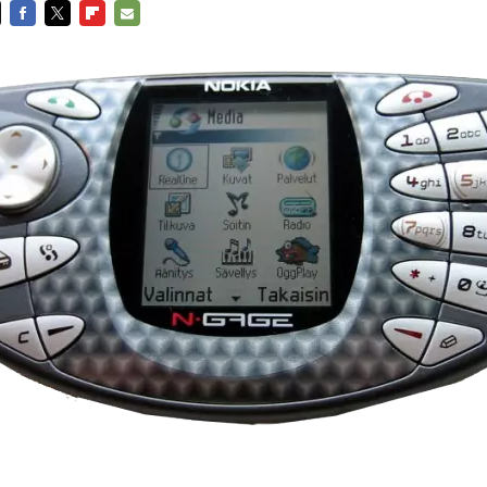
FACEBOOK
TWITTER
FLIPBOARD
E-
MAIL