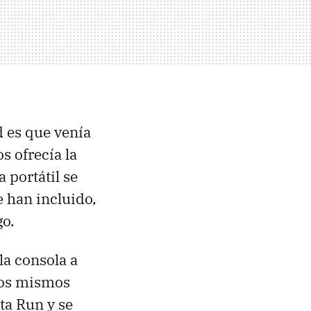
d es que venía
 ofrecía la
 portátil se
e han incluido,
go.
la consola a
tros mismos
a Run y se