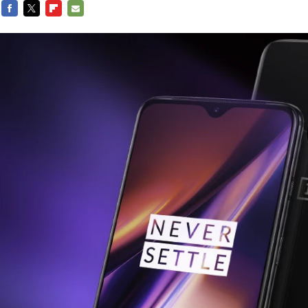
FACEBOOK
TWITTER
FLIPBOARD
E-
MAIL