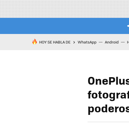
HOY SE HABLA DE
WhatsApp
Android
OnePlus
fotogra
podero