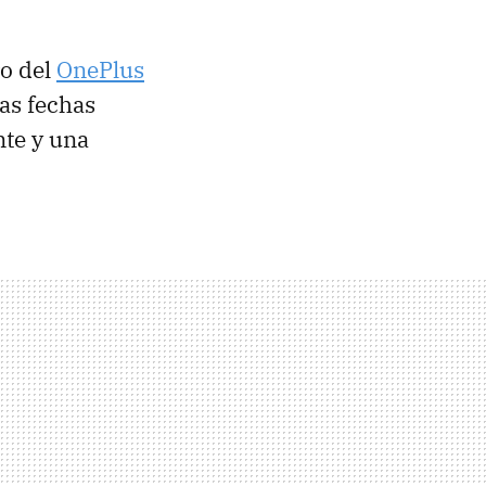
ro del
OnePlus
as fechas
nte y una