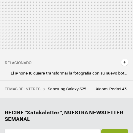
RELACIONADO
El iPhone 16 quiere transformar la fotografía con su nuevo botón. Ya hay fabricantes Android buscando imitarlo
Motorola Moto G64 5G: una batería enorme y pantalla a 120 Hz a muy buen precio
TEMAS DE INTERÉS
Samsung Galaxy S25
Xiaomi Redmi A3
Este anime de astronautas ostenta un récord loco e imbatible: tener el primer diálogo en una obra de ficción grabada desde la Estación Espacial Internacional
Google la lía en todo el mundo y estos Chromecast dejan de funcionar: reiniciarlos no sirve de nada
Hay vida más allá de Windows y Mac: los Chromebooks son perfectos para trabajar o estudiar y estos son los mejores
RECIBE "Xatakaletter", NUESTRA NEWSLETTER
SEMANAL