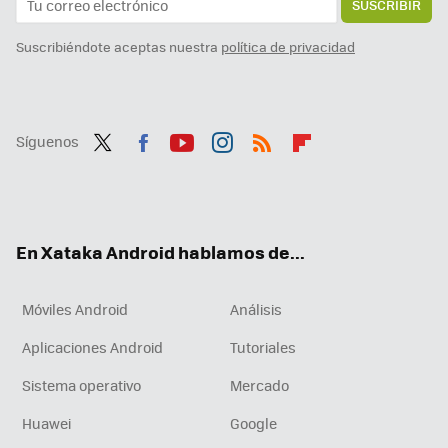
SUSCRIBIR
Suscribiéndote aceptas nuestra
política de privacidad
Síguenos
Twit
Fac
You
Inst
RSS
Flip
ter
ebo
tub
agr
boa
ok
e
am
rd
En Xataka Android hablamos de...
Móviles Android
Análisis
Aplicaciones Android
Tutoriales
Sistema operativo
Mercado
Huawei
Google