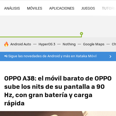
ANÁLISIS
MÓVILES
APLICACIONES
JUEGOS
TUTORI
HOY SE HABLA DE
Android Auto
HyperOS 3
Nothing
Google Maps
Ch
📲 Sigue las novedades de Android y más en Xataka Móvil
OPPO A38: el móvil barato de OPPO
sube los nits de su pantalla a 90
Hz, con gran batería y carga
rápida