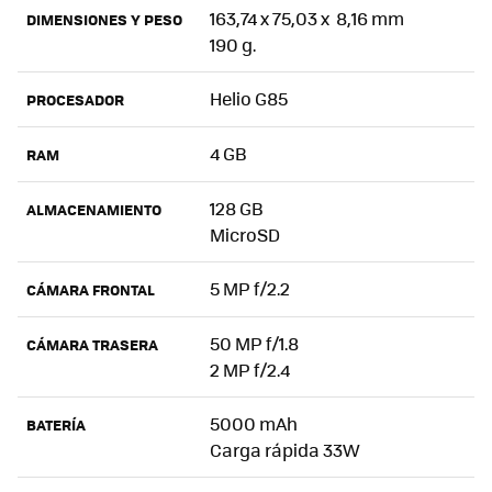
163,74 x 75,03 x 8,16 mm
DIMENSIONES Y PESO
190 g.
Helio G85
PROCESADOR
4 GB
RAM
128 GB
ALMACENAMIENTO
MicroSD
5 MP f/2.2
CÁMARA FRONTAL
50 MP f/1.8
CÁMARA TRASERA
2 MP f/2.4
5000 mAh
BATERÍA
Carga rápida 33W