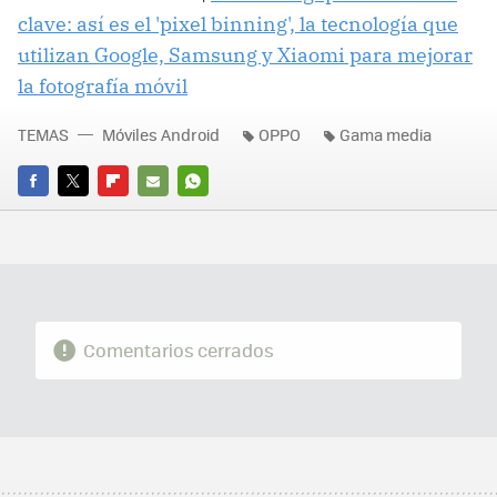
clave: así es el 'pixel binning', la tecnología que
utilizan Google, Samsung y Xiaomi para mejorar
la fotografía móvil
TEMAS
Móviles Android
OPPO
Gama media
FACEBOOK
TWITTER
FLIPBOARD
E-
WHATSAPP
MAIL
Comentarios cerrados