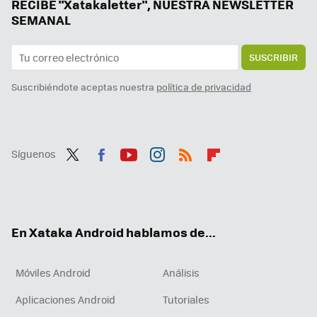
RECIBE "Xatakaletter", NUESTRA NEWSLETTER
SEMANAL
SUSCRIBIR
Suscribiéndote aceptas nuestra
política de privacidad
Síguenos
Twit
Fac
You
Inst
RSS
Flip
ter
ebo
tub
agr
boa
ok
e
am
rd
En Xataka Android hablamos de...
Móviles Android
Análisis
Aplicaciones Android
Tutoriales