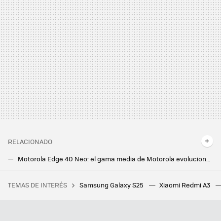
RELACIONADO
Motorola Edge 40 Neo: el gama media de Motorola evoluciona en potencia y en diseño con una trasera de cuero
Huawei y Xiaomi, matrimonio por conveniencia: gran acuerdo entre los fabricantes tras una larga batalla judicial
TEMAS DE INTERÉS
Samsung Galaxy S25
Xiaomi Redmi A3
El caradura más grande de Age of Empires 2 que ganó un torneo con la estrategia más estúpida que podría pasarte por la cabeza