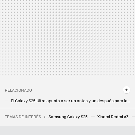
RELACIONADO
El Galaxy S25 Ultra apunta a ser un antes y un después para la línea S: esta filtración nos muestra cómo será lo nuevo de Samsung
Samsung Galaxy A21, un móvil de gran pantalla que apuesta por la cuádruple cámara y precio contenido
TEMAS DE INTERÉS
Samsung Galaxy S25
Xiaomi Redmi A3
Los bloqueos de IP de LaLiga ya afectan a la RAE o las webs de los ayuntamientos, mientras se puede seguir viendo el fútbol gratis
Samsung hace los deberes con el nuevo Galaxy Z Flip7: vendrá con la mejor pantalla exterior hasta la fecha