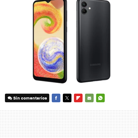
Sin comentarios
FACEBOOK
TWITTER
FLIPBOARD
E-
WHATSAPP
MAIL