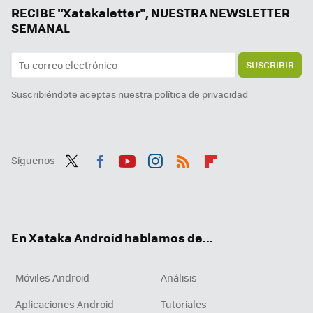
Google la lía en todo el mundo y estos Chromecast dejan de funcionar: reiniciarlos no sirve de nada
RECIBE "Xatakaletter", NUESTRA NEWSLETTER
SEMANAL
SUSCRIBIR
Suscribiéndote aceptas nuestra
política de privacidad
Síguenos
Twit
Fac
You
Inst
RSS
Flip
ter
ebo
tub
agr
boa
ok
e
am
rd
En Xataka Android hablamos de...
Móviles Android
Análisis
Aplicaciones Android
Tutoriales