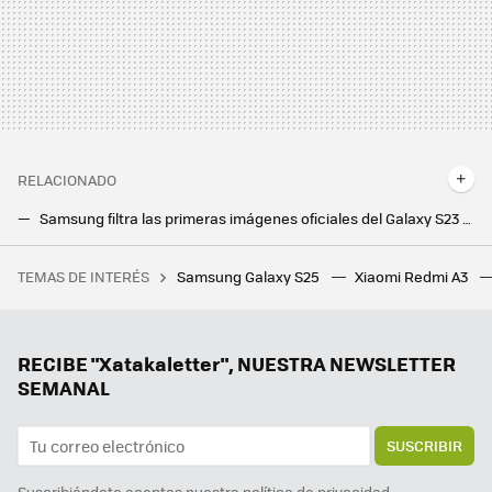
RELACIONADO
Samsung filtra las primeras imágenes oficiales del Galaxy S23 FE. Y hay más sorpresas
Los Samsung Galaxy S20 siguen vivos en Estados Unidos: acaban de recibir su dosis de actualización
TEMAS DE INTERÉS
Samsung Galaxy S25
Xiaomi Redmi A3
Un jugador compra a su hijo un PC gaming nuevo por 1.160 euros, pero no se da cuenta de que el hardware instalado tiene más de 10 años
RECIBE "Xatakaletter", NUESTRA NEWSLETTER
SEMANAL
SUSCRIBIR
Suscribiéndote aceptas nuestra
política de privacidad