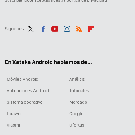
Síguenos
Twit
Fac
You
Inst
RSS
Flip
ter
ebo
tub
agr
boa
ok
e
am
rd
En Xataka Android hablamos de...
Móviles Android
Análisis
Aplicaciones Android
Tutoriales
Sistema operativo
Mercado
Huawei
Google
Xiaomi
Ofertas