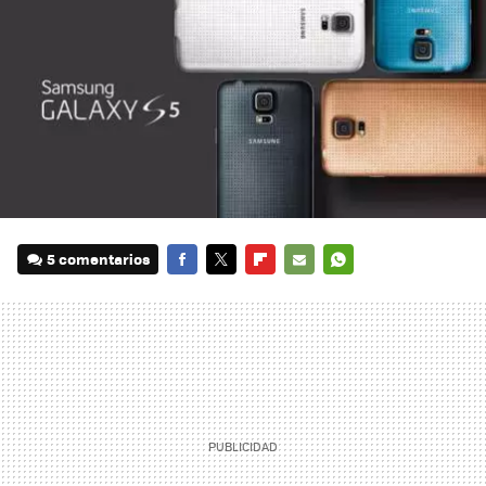
5 comentarios
FACEBOOK
TWITTER
FLIPBOARD
E-
WHATSAPP
MAIL