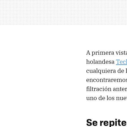
A primera vist
holandesa
Tec
cualquiera de l
encontraremo
filtración ant
uno de los nue
Se repit