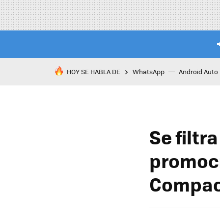
HOY SE HABLA DE
WhatsApp
Android Auto
Se filt
promoci
Compac