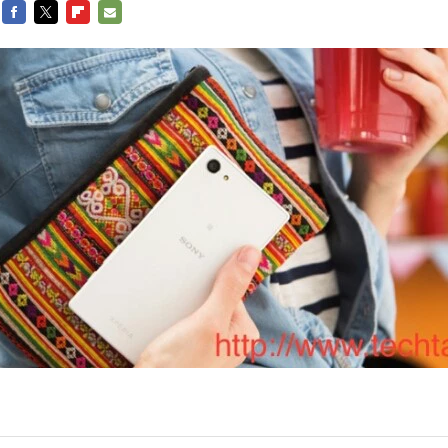
FACEBOOK
TWITTER
FLIPBOARD
E-
MAIL