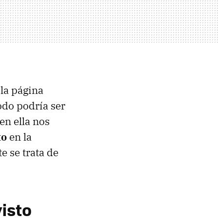
 la página
odo podría ser
en ella nos
to
en la
e se trata de
visto