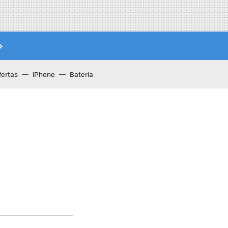
fertas
iPhone
Batería
5