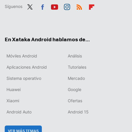
Síguenos
Twit
Fac
You
Inst
RSS
Flip
ter
ebo
tub
agr
boa
ok
e
am
rd
En Xataka Android hablamos de...
Móviles Android
Análisis
Aplicaciones Android
Tutoriales
Sistema operativo
Mercado
Huawei
Google
Xiaomi
Ofertas
Android Auto
Android 15
VER MÁS TEMAS