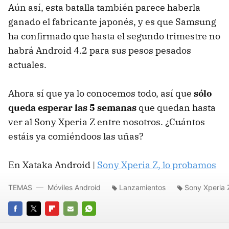
Aún así, esta batalla también parece haberla
ganado el fabricante japonés, y es que Samsung
ha confirmado que hasta el segundo trimestre no
habrá Android 4.2 para sus pesos pesados
actuales.
Ahora sí que ya lo conocemos todo, así que
sólo
queda esperar las 5 semanas
que quedan hasta
ver al Sony Xperia Z entre nosotros. ¿Cuántos
estáis ya comiéndoos las uñas?
En Xataka Android |
Sony Xperia Z, lo probamos
TEMAS
Móviles Android
Lanzamientos
Sony Xperia 
FACEBOOK
TWITTER
FLIPBOARD
E-
WHATSAPP