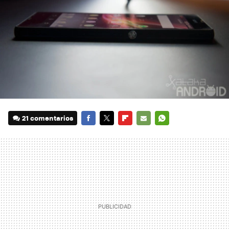
21 comentarios
FACEBOOK
TWITTER
FLIPBOARD
E-
WHATSAPP
MAIL