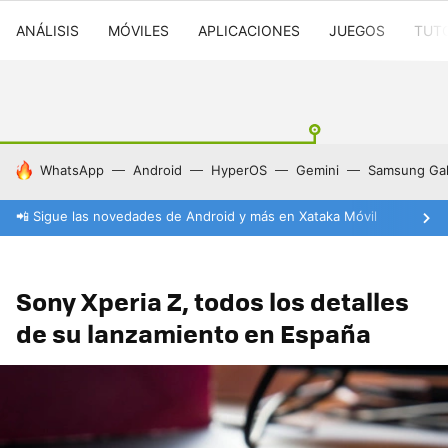
ANÁLISIS
MÓVILES
APLICACIONES
JUEGOS
TUT
HOY SE HABLA DE
WhatsApp
Android
HyperOS
Gemini
Samsung Gal
📲 Sigue las novedades de Android y más en Xataka Móvil
Sony Xperia Z, todos los detalles
de su lanzamiento en España