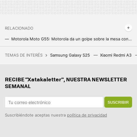
RELACIONADO
Motorola Moto G55: Motorola da un golpe sobre la mesa con un gama media que mejora en diseño, cámara y batería
Las reglas del juego cambian con el nuevo Tensor de Google que ha entrado en producción. Son buenas noticias para los Pixel
TEMAS DE INTERÉS
Samsung Galaxy S25
Xiaomi Redmi A3
Así es la nueva promoción de AliExpress: aprovecha sus ofertas en tecnología, consolas y videojuegos
El último adiós a los móviles baratos con Micro USB. Esto es todo lo que cambia desde este sábado
RECIBE "Xatakaletter", NUESTRA NEWSLETTER
Este Pixel 8 Pro está a un precio irresistible, ofertas en Samsung para antes de Reyes Magos: Cazando Gangas
SEMANAL
SUSCRIBIR
Suscribiéndote aceptas nuestra
política de privacidad