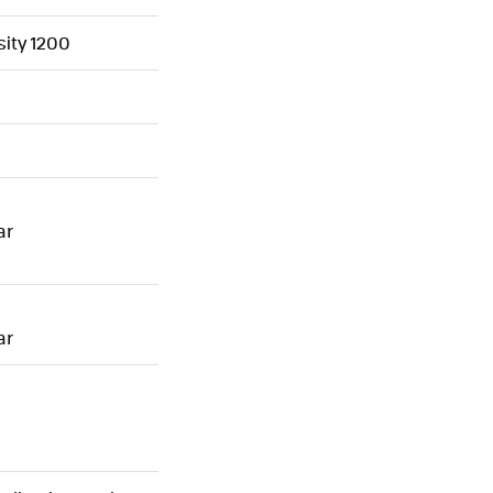
ity 1200
ar
ar