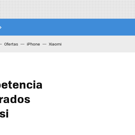
Ofertas
iPhone
Xiaomi
petencia
brados
si