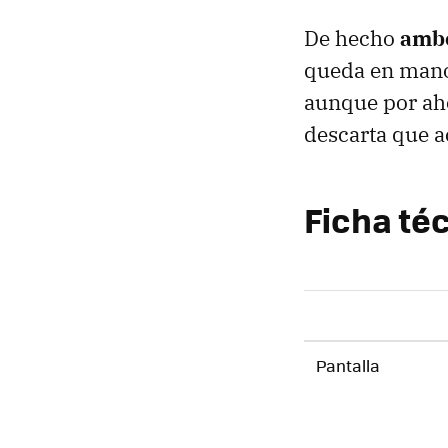
De hecho
ambo
queda en manos
aunque por aho
descarta que a
Ficha té
Pantalla