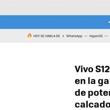
HOY SE HABLA DE
WhatsApp
HyperOS
Vivo S1
en la g
de pote
calcad