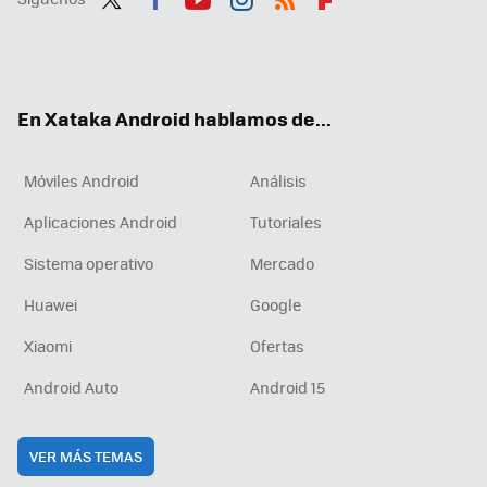
Twit
Fac
You
Inst
RSS
Flip
ter
ebo
tub
agr
boa
ok
e
am
rd
En Xataka Android hablamos de...
Móviles Android
Análisis
Aplicaciones Android
Tutoriales
Sistema operativo
Mercado
Huawei
Google
Xiaomi
Ofertas
Android Auto
Android 15
VER MÁS TEMAS