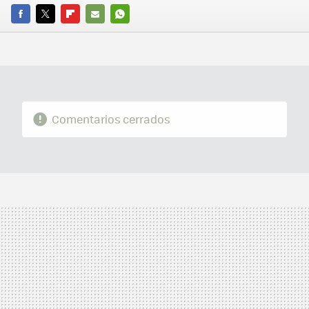
FACEBOOK
TWITTER
FLIPBOARD
E-
WHATSAPP
MAIL
Comentarios cerrados