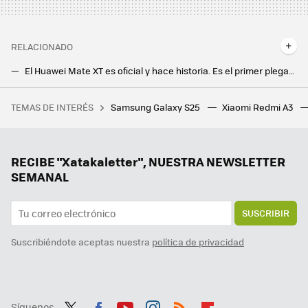
RELACIONADO
El Huawei Mate XT es oficial y hace historia. Es el primer plegable con dos bisagras, también el más caro
El primer móvil plegable triple es de Huawei es un prodigio técnico. Cambiar su pantalla cuesta más que un iPhone 16
TEMAS DE INTERÉS
Samsung Galaxy S25
Xiaomi Redmi A3
Si la pregunta es cuánto dinero existe en el mundo por persona, este revelador gráfico tiene la respuesta
Samsung hace los deberes con el nuevo Galaxy Z Flip7: vendrá con la mejor pantalla exterior hasta la fecha
Un Galaxy Z Flip6 con regalo y a precio mínimo, varios gama media muy rebajados y más ofertones. Cazando Gangas
RECIBE "Xatakaletter", NUESTRA NEWSLETTER
SEMANAL
SUSCRIBIR
Suscribiéndote aceptas nuestra
política de privacidad
Síguenos