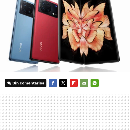
Sin comentarios
FACEBOOK
TWITTER
FLIPBOARD
E-
WHATSAPP
MAIL