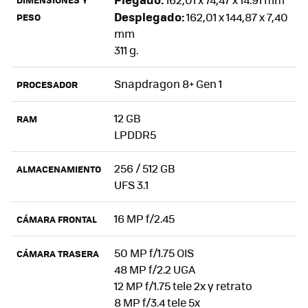
Desplegado:
162,01 x 144,87 x 7,40
PESO
mm
311 g.
Snapdragon 8+ Gen 1
PROCESADOR
12 GB
RAM
LPDDR5
256 / 512 GB
ALMACENAMIENTO
UFS 3.1
16 MP f/2.45
CÁMARA FRONTAL
50 MP f/1.75 OIS
CÁMARA TRASERA
48 MP f/2.2 UGA
12 MP f/1.75 tele 2x y retrato
8 MP f/3.4 tele 5x