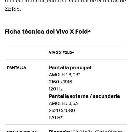
modelo anterior, como su sistema de cámaras de
ZEISS.
Ficha técnica del Vivo X Fold+
VIVO X FOLD+
Pantalla principal:
PANTALLA
AMOLED 8,03"
2160 x 1916
120 Hz
Pantalla externa / secundaria
AMOLED 6,53"
2520 x 1080
120 Hz
Plegado:
162,01 x 74,47 x 14.91 mm
DIMENSIONES Y