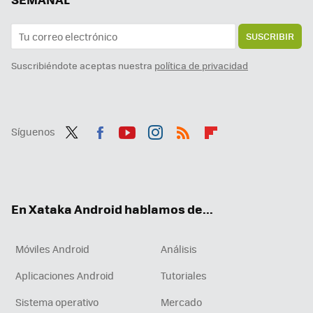
SUSCRIBIR
Suscribiéndote aceptas nuestra
política de privacidad
Síguenos
Twit
Fac
You
Inst
RSS
Flip
ter
ebo
tub
agr
boa
ok
e
am
rd
En Xataka Android hablamos de...
Móviles Android
Análisis
Aplicaciones Android
Tutoriales
Sistema operativo
Mercado