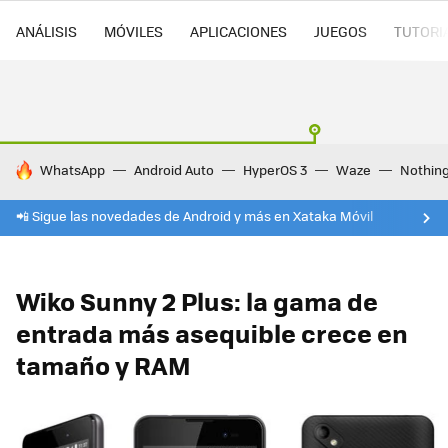
ANÁLISIS
MÓVILES
APLICACIONES
JUEGOS
TUTORI
HOY SE HABLA DE
WhatsApp
Android Auto
HyperOS 3
Waze
Nothin
📲 Sigue las novedades de Android y más en Xataka Móvil
Wiko Sunny 2 Plus: la gama de
entrada más asequible crece en
tamaño y RAM