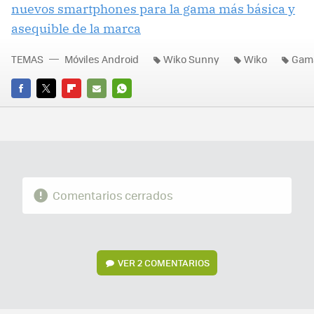
nuevos smartphones para la gama más básica y
asequible de la marca
TEMAS
Móviles Android
Wiko Sunny
Wiko
Gama
FACEBOOK
TWITTER
FLIPBOARD
E-
WHATSAPP
MAIL
Comentarios cerrados
VER
2 COMENTARIOS