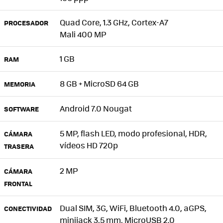
Quad Core, 1.3 GHz, Cortex-A7
PROCESADOR
Mali 400 MP
1 GB
RAM
8 GB + MicroSD 64 GB
MEMORIA
Android 7.0 Nougat
SOFTWARE
5 MP, flash LED, modo profesional, HDR,
CÁMARA
vídeos HD 720p
TRASERA
2 MP
CÁMARA
FRONTAL
Dual SIM, 3G, WiFi, Bluetooth 4.0, aGPS,
CONECTIVIDAD
minijack 3,5 mm, MicroUSB 2.0