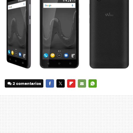
2 comentarios
FACEBOOK
TWITTER
FLIPBOARD
E-
WHATSAPP
MAIL