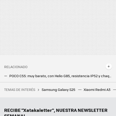
RELACIONADO
POCO C55: muy barato, con Helio G85, resistencia IP52 y chaqueta de cuero
TCL 40 SE y TCL 408: los nuevos móviles económicos de TCL para 2023 vienen con mucha batería y alguna sorpresa
TEMAS DE INTERÉS
Samsung Galaxy S25
Xiaomi Redmi A3
LEGO tiene las flores más originales para regalar en San Valentín. Repasamos los cinco mejores sets de la marca
RECIBE "Xatakaletter", NUESTRA NEWSLETTER
SEMANAL