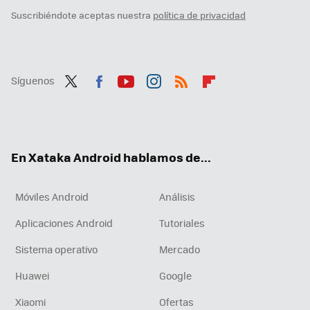
Suscribiéndote aceptas nuestra
política de privacidad
Síguenos
Twit
Fac
You
Inst
RSS
Flip
ter
ebo
tub
agr
boa
ok
e
am
rd
En Xataka Android hablamos de...
Móviles Android
Análisis
Aplicaciones Android
Tutoriales
Sistema operativo
Mercado
Huawei
Google
Xiaomi
Ofertas