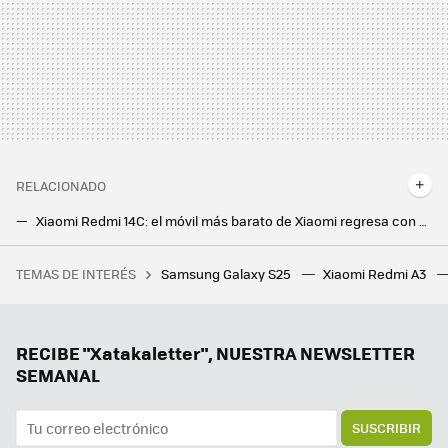
RELACIONADO
Xiaomi Redmi 14C: el móvil más barato de Xiaomi regresa con un diseño premium, mejor pantalla y más batería
Así quedan los nuevos POCO X7 y POCO X7 Pro frente a la generación pasada. ¿Compro el nuevo o elijo un POCO X6?
TEMAS DE INTERÉS
Samsung Galaxy S25
Xiaomi Redmi A3
Francia necesita recortar 40.000 millones de euros. Y ha decidido empezar por algo sagrado en Europa: los festivos
Los móviles de Sony ponen otro clavo más a su ataúd. Están dejando de venderse en algunos países
Oferta de lanzamiento para los nuevos plegables de Samsung, un Redmi Note 13 Pro+ casi a mitad de precio y más ofertas: Cazando Gangas
RECIBE "Xatakaletter", NUESTRA NEWSLETTER
SEMANAL
SUSCRIBIR