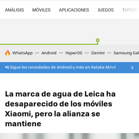
ANÁLISIS
MÓVILES
APLICACIONES
JUEGOS
TUTORI
HOY SE HABLA DE
WhatsApp
Android
HyperOS
Gemini
Samsung Gal
📲 Sigue las novedades de Android y más en Xataka Móvil
La marca de agua de Leica ha
desaparecido de los móviles
Xiaomi, pero la alianza se
mantiene