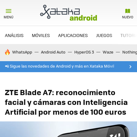
MENÚ
NUEVO
ANÁLISIS
MÓVILES
APLICACIONES
JUEGOS
TUTORI
HOY SE HABLA DE
WhatsApp
Android Auto
HyperOS 3
Waze
Nothin
📲 Sigue las novedades de Android y más en Xataka Móvil
ZTE Blade A7: reconocimiento
facial y cámaras con Inteligencia
Artificial por menos de 100 euros