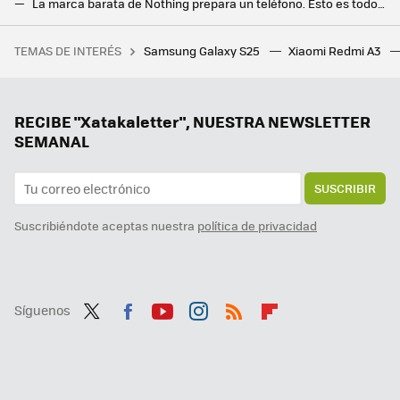
La marca barata de Nothing prepara un teléfono. Esto es todo lo que sabemos del CMF Phone (1)
Vivo Y38 5G: nuevo gama de entrada con mucha batería, altavoces estéreo y sin miedo al polvo o salpicaduras
TEMAS DE INTERÉS
Samsung Galaxy S25
Xiaomi Redmi A3
Un joven de 19 años hackeó el iPhone, fue contratado por Apple y terminó despedido por no contestar a un correo
Samsung hace los deberes con el nuevo Galaxy Z Flip7: vendrá con la mejor pantalla exterior hasta la fecha
Ni Samsung ni Apple, el campeón en móviles ultradelgados es este fabricante chino que sigue sin llegar a Europa
RECIBE "Xatakaletter", NUESTRA NEWSLETTER
SEMANAL
SUSCRIBIR
Suscribiéndote aceptas nuestra
política de privacidad
Síguenos
Twit
Fac
You
Inst
RSS
Flip
ter
ebo
tub
agr
boa
ok
e
am
rd