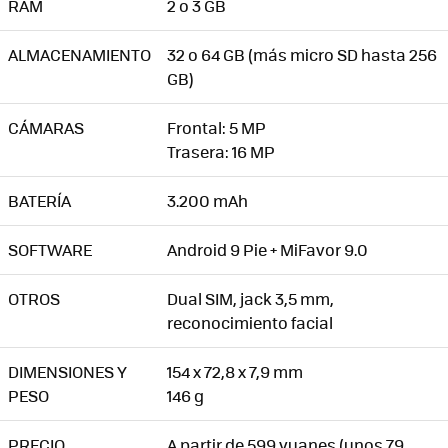
RAM
2 o 3 GB
ALMACENAMIENTO
32 o 64 GB (más micro SD hasta 256
GB)
CÁMARAS
Frontal: 5 MP
Trasera: 16 MP
BATERÍA
3.200 mAh
SOFTWARE
Android 9 Pie + MiFavor 9.0
OTROS
Dual SIM, jack 3,5 mm,
reconocimiento facial
DIMENSIONES Y
154 x 72,8 x 7,9 mm
PESO
146 g
PRECIO
A partir de 599 yuanes (unos 79