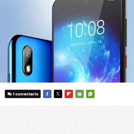
1 comentario
FACEBOOK
TWITTER
FLIPBOARD
E-
WHATSAPP
MAIL