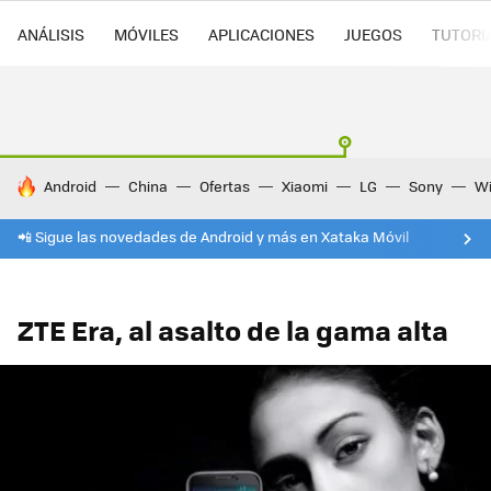
ANÁLISIS
MÓVILES
APLICACIONES
JUEGOS
TUTORI
HOY SE HABLA DE
Android
China
Ofertas
Xiaomi
LG
Sony
Wi
📲 Sigue las novedades de Android y más en Xataka Móvil
ZTE Era, al asalto de la gama alta