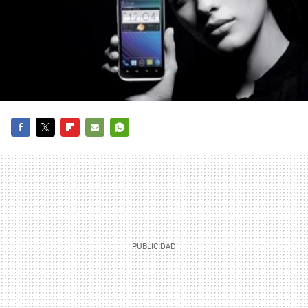
FACEBOOK
TWITTER
FLIPBOARD
E-
WHATSAPP
MAIL