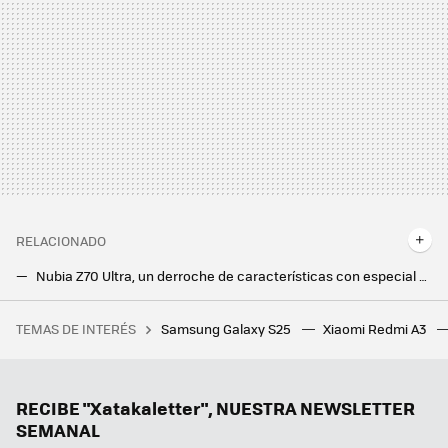
RELACIONADO
Nubia Z70 Ultra, un derroche de características con especial énfasis en la potencia y en la cámara
ZTE Nubia Z60 Ultra: cámara bajo la pantalla y Snapdragon 8 Gen 3 para uno de los móviles más potentes del año
TEMAS DE INTERÉS
Samsung Galaxy S25
Xiaomi Redmi A3
10 apps maravillosas de Mac que aún no tienen equivalente de la misma calidad en Windows
Ni Samsung ni Apple, el campeón en móviles ultradelgados es este fabricante chino que sigue sin llegar a Europa
Samsung ya pone fecha a la versión final de One UI 7: estos Galaxy recibirán la actualización en solo unas semanas
RECIBE "Xatakaletter", NUESTRA NEWSLETTER
SEMANAL