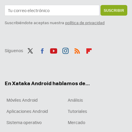
SUSCRIBIR
Suscribiéndote aceptas nuestra
política de privacidad
Síguenos
Twit
Fac
You
Inst
RSS
Flip
ter
ebo
tub
agr
boa
ok
e
am
rd
En Xataka Android hablamos de...
Móviles Android
Análisis
Aplicaciones Android
Tutoriales
Sistema operativo
Mercado