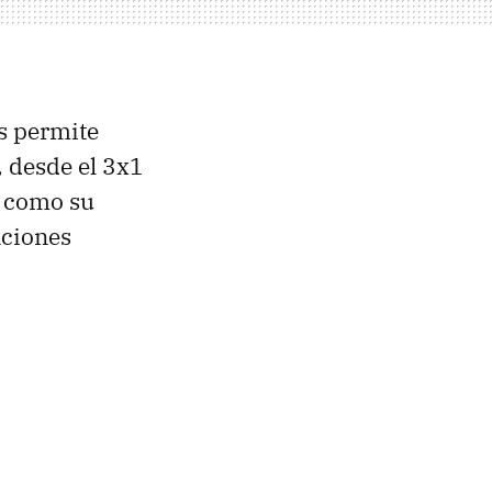
s permite
 desde el 3x1
" como su
nciones