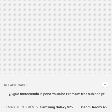
RELACIONADO
¿Sigue mereciendo la pena YouTube Premium tras subir de precio? Así queda frente a Spotify, Tidal, Amazon Music y Apple Music
Ya no pago Spotify y cancelé otras suscripciones. YouTube Premium se queda, y hay un buen motivo
TEMAS DE INTERÉS
Samsung Galaxy S25
Xiaomi Redmi A3
Estamos cada vez más cerca de tener un ‘Bizum europeo’. La clave está en la interconexión entre plataformas