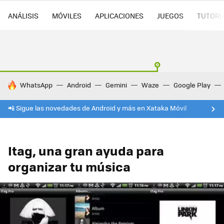
ANÁLISIS
MÓVILES
APLICACIONES
JUEGOS
TUTORI
HOY SE HABLA DE
WhatsApp
Android
Gemini
Waze
Google Play
📲 Sigue las novedades de Android y más en Xataka Móvil
Itag, una gran ayuda para
organizar tu música