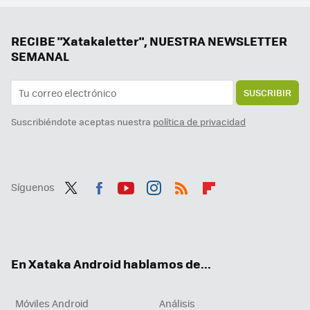
La nueva actualización de Android trae una sorpresa de lo más útil para todo el mundo: un temporizador
Tener IA en el móvil está bien, pero un agente es mucho mejor. Magic AI de Honor me ha parecido tan útil como impresionante
RECIBE "Xatakaletter", NUESTRA NEWSLETTER
SEMANAL
SUSCRIBIR
Suscribiéndote aceptas nuestra
política de privacidad
Síguenos
Twit
Fac
You
Inst
RSS
Flip
ter
ebo
tub
agr
boa
ok
e
am
rd
En Xataka Android hablamos de...
Móviles Android
Análisis