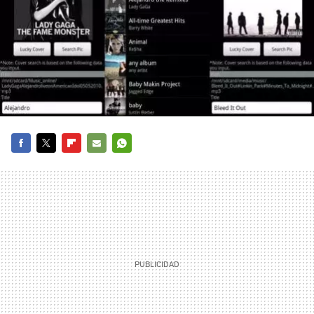
FACEBOOK
TWITTER
FLIPBOARD
E-
WHATSAPP
MAIL