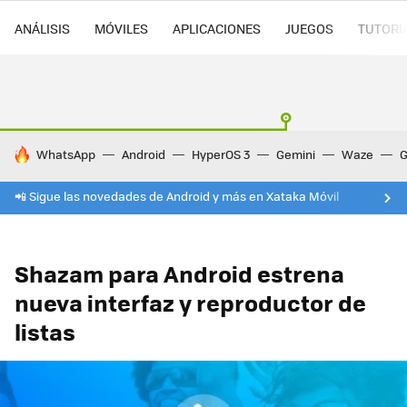
ANÁLISIS
MÓVILES
APLICACIONES
JUEGOS
TUTORI
HOY SE HABLA DE
WhatsApp
Android
HyperOS 3
Gemini
Waze
G
📲 Sigue las novedades de Android y más en Xataka Móvil
Shazam para Android estrena
nueva interfaz y reproductor de
listas