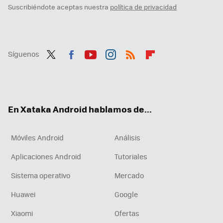
Suscribiéndote aceptas nuestra
política de privacidad
Síguenos
Twit
Fac
You
Inst
RSS
Flip
ter
ebo
tub
agr
boa
ok
e
am
rd
En Xataka Android hablamos de...
Móviles Android
Análisis
Aplicaciones Android
Tutoriales
Sistema operativo
Mercado
Huawei
Google
Xiaomi
Ofertas