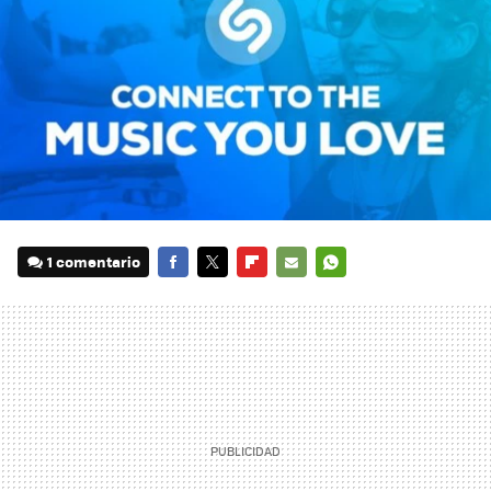
1 comentario
FACEBOOK
TWITTER
FLIPBOARD
E-
WHATSAPP
MAIL