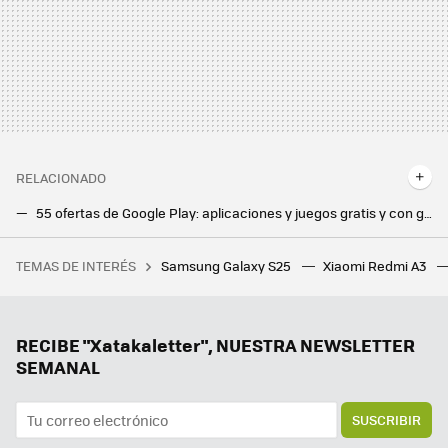
RELACIONADO
55 ofertas de Google Play: aplicaciones y juegos gratis y con grandes descuentos por poco tiempo
Desde que configuré así mi Android Auto, he dicho adiós a las multas de la DGT mientras conduzco
TEMAS DE INTERÉS
Samsung Galaxy S25
Xiaomi Redmi A3
Durante décadas subimos a este rascacielos de Nueva York sin saber que los tornillos que lo sujetaban no aguantaban
La espera ha finalizado, Android Auto se actualiza a la versión 14.8. Estas son sus novedades
Mi móvil no dejaba de mostrarme el mensaje de cuenta de Gmail llena: así lo he solucionado sin borrar correos ni pagar
RECIBE "Xatakaletter", NUESTRA NEWSLETTER
SEMANAL
SUSCRIBIR