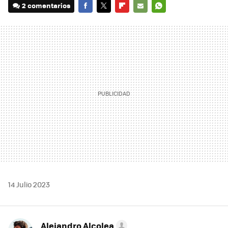
2 comentarios
FACEBOOK
TWITTER
FLIPBOARD
E-
WHATSAPP
MAIL
14 Julio 2023
Alejandro Alcolea