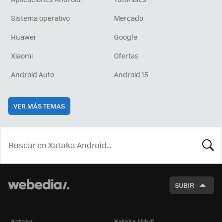
Sistema operativo
Mercado
Huawei
Google
Xiaomi
Ofertas
Android Auto
Android 15
VER MÁS TEMAS
BUSCA
SUBIR
Xataka
Xataka Móvil