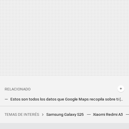
RELACIONADO
Estos son todos los datos que Google Maps recopila sobre ti (y no son pocos)
Las imágenes de satélite y Street View de Google Maps son muy buenas. Ahora son todavía mejores y están disponibles en más lugares
TEMAS DE INTERÉS
Samsung Galaxy S25
Xiaomi Redmi A3
El verdadero problema tras la inundación de Bahía Blanca que dejó 16 muertos y 900 evacuados: no se trata del proyecto HAARP
El juego por el que todos pedían vidas se reinventa 13 años después: el Candy Crush de siempre tiene nuevo disfraz