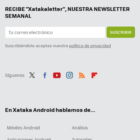
Me he enganchado al Mahjong, el juego de mesa chino, y estas son mis apps favoritas para jugarlo gratis
RECIBE "Xatakaletter", NUESTRA NEWSLETTER
SEMANAL
SUSCRIBIR
Suscribiéndote aceptas nuestra
política de privacidad
Síguenos
Twit
Fac
You
Inst
RSS
Flip
ter
ebo
tub
agr
boa
ok
e
am
rd
En Xataka Android hablamos de...
Móviles Android
Análisis
Aplicaciones Android
Tutoriales