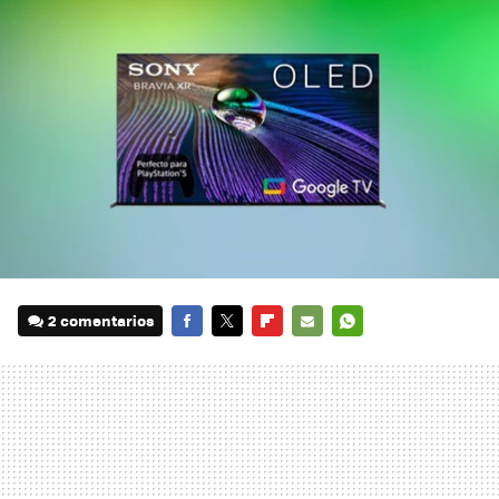
2 comentarios
FACEBOOK
TWITTER
FLIPBOARD
E-
WHATSAPP
MAIL