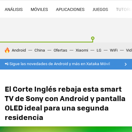
ANÁLISIS
MÓVILES
APLICACIONES
JUEGOS
TUTORI
HOY SE HABLA DE
Android
China
Ofertas
Xiaomi
LG
WiFi
Vi
📲 Sigue las novedades de Android y más en Xataka Móvil
El Corte Inglés rebaja esta smart
TV de Sony con Android y pantalla
OLED ideal para una segunda
residencia