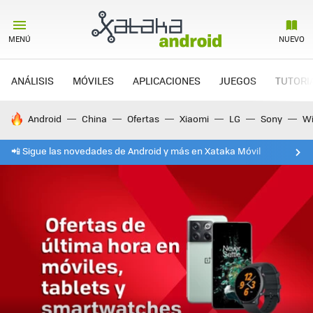
MENÚ
NUEVO
ANÁLISIS
MÓVILES
APLICACIONES
JUEGOS
TUTORI
HOY SE HABLA DE
Android
China
Ofertas
Xiaomi
LG
Sony
Wi
📲 Sigue las novedades de Android y más en Xataka Móvil