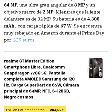
64 MP,
una ultra gran angular de
8 MP
y un
objetivo macro de
2 MP
. Mientras que la lente
delantera es de 32 MP. Su batería es de
4.300
mAh,
con
carga rápida de
67 W
. Se encuentra
muy rebajado en Amazon durante el Prime Day
por
229 euros.
realme GT Master Edition
Smartphone Libre, Qualcomm
Snapdragon 778G 5G, Pantalla
completa AMOLED Samsung de 120
Hz, Carga SuperDart de 65W, Cámara
principal de 64MP, NFC, 6+128GB,
Negro cosmos
PVP en PcComponentes —
293,02
€