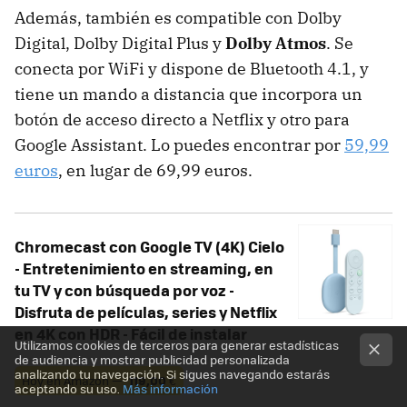
Además, también es compatible con Dolby
Digital, Dolby Digital Plus y
Dolby Atmos
. Se
conecta por WiFi y dispone de Bluetooth 4.1, y
tiene un mando a distancia que incorpora un
botón de acceso directo a Netflix y otro para
Google Assistant. Lo puedes encontrar por
59,99
euros
, en lugar de 69,99 euros.
Chromecast con Google TV (4K) Cielo
- Entretenimiento en streaming, en
tu TV y con búsqueda por voz -
Disfruta de películas, series y Netflix
en 4K con HDR - Fácil de instalar
Utilizamos cookies de terceros para generar estadísticas
de audiencia y mostrar publicidad personalizada
analizando tu navegación. Si sigues navegando estarás
Hoy en Amazon —
119,00
€
aceptando su uso.
Más información